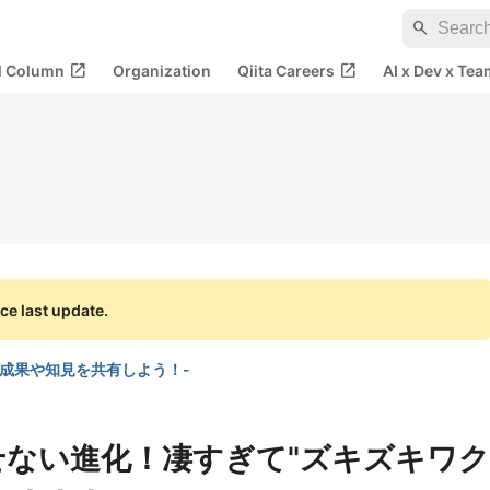
search
open_in_new
open_in_new
al Column
Organization
Qiita Careers
AI x Dev x Tea
ce last update.
の成果や知見を共有しよう！-
を隠せない進化！凄すぎて"ズキズキワク