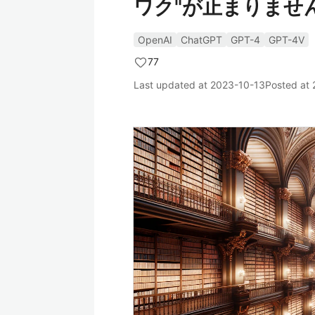
ワク"が止まりませ
OpenAI
ChatGPT
GPT-4
GPT-4V
77
Last updated at
2023-10-13
Posted at