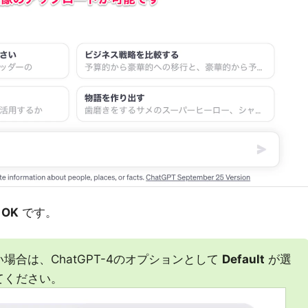
ば
OK
です。
合は、ChatGPT-4のオプションとして
Default
が選
てください。