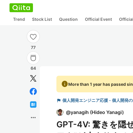
Trend
Stock List
Question
Official Event
Offici
77
64
info
More than 1 year has passed sin
flag
個人開発エンジニア応援 - 個人開発
@
yanagih
(
Hideo Yanagi
)
more_horiz
GPT-4V: 驚き