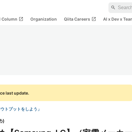
search
open_in_new
open_in_new
al Column
Organization
Qiita Careers
AI x Dev x Tea
ce last update.
初アウトプットをしよう」
め
)