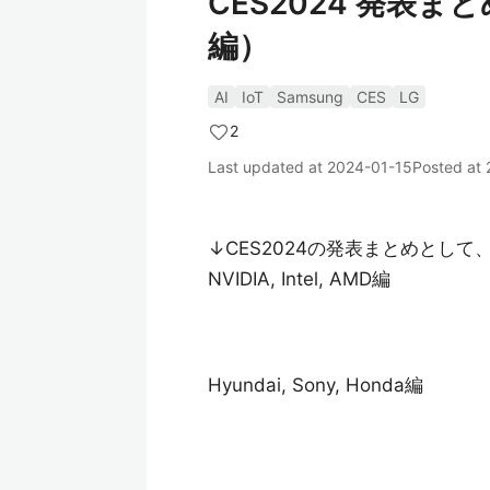
CES2024 発表まと
編）
AI
IoT
Samsung
CES
LG
2
Last updated at
2024-01-15
Posted at
↓CES2024の発表まとめとし
NVIDIA, Intel, AMD編
Hyundai, Sony, Honda編