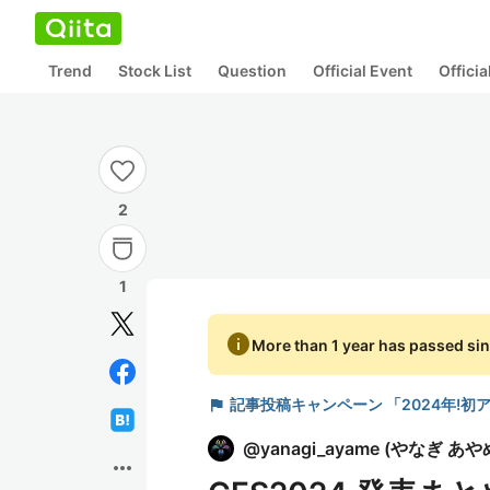
Trend
Stock List
Question
Official Event
Offici
2
1
info
More than 1 year has passed sin
flag
記事投稿キャンペーン 「2024年!
@
yanagi_ayame
(
やなぎ あや
more_horiz