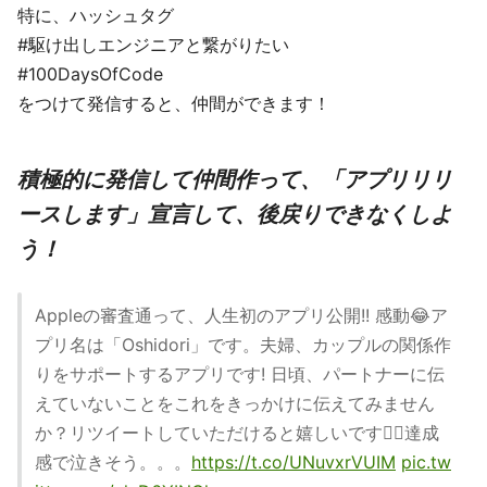
特に、ハッシュタグ
#駆け出しエンジニアと繋がりたい
#100DaysOfCode
をつけて発信すると、仲間ができます！
積極的に発信して仲間作って、「アプリリリ
ースします」宣言して、後戻りできなくしよ
う！
Appleの審査通って、人生初のアプリ公開!! 感動😂ア
プリ名は「Oshidori」です。夫婦、カップルの関係作
りをサポートするアプリです! 日頃、パートナーに伝
えていないことをこれをきっかけに伝えてみません
か？リツイートしていただけると嬉しいです🙇‍♂️達成
感で泣きそう。。。
https://t.co/UNuvxrVUIM
pic.tw