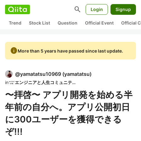
search
Login
Signup
Trend
Stock List
Question
Official Event
Official
info
More than 5 years have passed since last update.
@
yamatatsu10969
(
yamatatsu
)
in
エンジニアと人生コミュニティ
〜拝啓〜 アプリ開発を始める半
年前の自分へ。アプリ公開初日
に300ユーザーを獲得できる
ぞ!!!