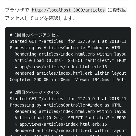
ブラウザで
に複数回
http://localhost:3000/articles
アクセスしてログを確認します。
# 1回目のページアクセス

Started GET "/articles" for 127.0.0.1 at 2018-11-10 
Processing by ArticlesController#index as HTML

  Rendering articles/index.html.erb within layouts/a
  Article Load (0.3ms)  SELECT "articles".* FROM "ar
  ↳ app/views/articles/index.html.erb:15

  Rendered articles/index.html.erb within layouts/ap
Completed 200 OK in 206ms (Views: 194.5ms | ActiveRe
# 2回目のページアクセス

Started GET "/articles" for 127.0.0.1 at 2018-11-10 
Processing by ArticlesController#index as HTML

  Rendering articles/index.html.erb within layouts/a
  Article Load (0.2ms)  SELECT "articles".* FROM "ar
  ↳ app/views/articles/index.html.erb:15

  Rendered articles/index.html.erb within layouts/ap