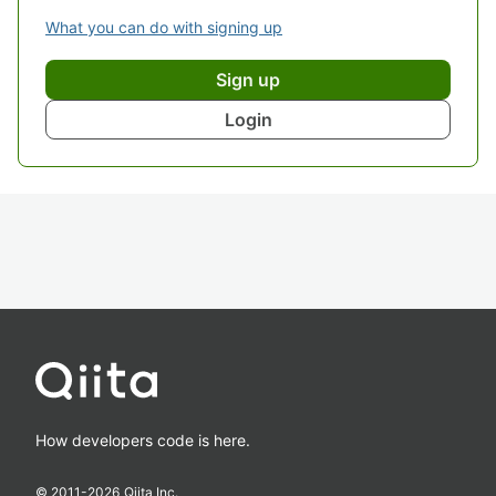
What you can do with signing up
Sign up
Login
How developers code is here.
© 2011-
2026
Qiita Inc.