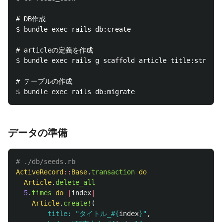
# DB作成

$ bundle exec rails db:create

# articleの定義を作成

$ bundle exec rails g scaffold article title:string 
# テーブルの作成

データの準備
# ./db/seeds.rb
ActiveRecord
::
Base
.
transaction
do
Article
.
delete_all
5
.
times
do
|
index
|
Article
.
create!
(
title: 
"タイトル_
#{
index
}
"
,