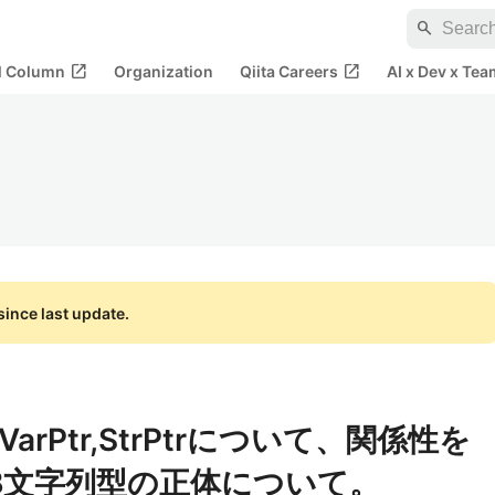
search
open_in_new
open_in_new
al Column
Organization
Qiita Careers
AI x Dev x Tea
ince last update.
rPtr,StrPtrについて、関係性を
とVB文字列型の正体について。