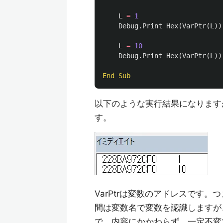
L
=
1
Debug
.
Print
Hex
(
VarPtr
(
L
))
L
=
10
Debug
.
Print
Hex
(
VarPtr
(
L
))
End
Sub
以下のような実行結果になりますが
す。
VarPtrは変数のアドレスです
間は変数名で変数を認識しますが
で、内容にかかわらず、一定不変