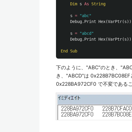
Dim
s
As
String
s
=
"abc"
Debug
.
Print
Hex
(
VarPtr
(
s
))
s
=
"abcd"
Debug
.
Print
Hex
(
VarPtr
(
s
))
End
Sub
下のように、"ABC"のとき、"ABC"
き、"ABCD"は 0x228B7BC
0x228BA972CF0 で不変で