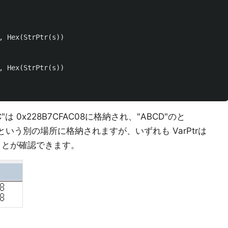
,
Hex
(
StrPtr
(
s
))
,
Hex
(
StrPtr
(
s
))
は 0x228B7CFAC08に格納され、"ABCD"のと
08EFという別の場所に格納されますが、いずれも VarPtrは
あることが確認できます。