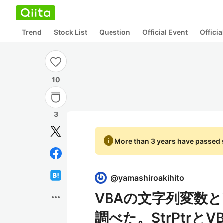
Trend
Stock List
Question
Official Event
Offici
10
3
info
More than 3 years have passed s
@
yamashiroakihito
VBAの文字列変数とVa
more_horiz
調べた。StrPtr