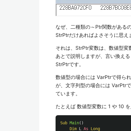
なぜ、二種類の～Ptr関数がある
StrPtrだけあればよさそうに思え
それは、StrPtr変数は、数値
あとで説明しますが、言い換えると
StrPtrです。
数値型の場合には VarPtrで得
が、文字列型の場合には VarPt
ています。
たとえば 数値型変数に 1 や 10
Sub
Main
()
Dim
L
As
Long