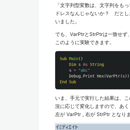
「文字列型変数は、文字列をもっ
ドレスなんじゃないか？ だとしたら
いました。
でも、VarPtrとStrPtrは一
このように実験できます。
Sub
Main
()
Dim
s
As
String
s
=
"abc"
Debug
.
Print
Hex
(
VarPtr
(
s
))
End
Sub
いま、手元で実行した結果は、こ
況に応じて変化しますので、あく
左が VarPtr , 右が StrPt