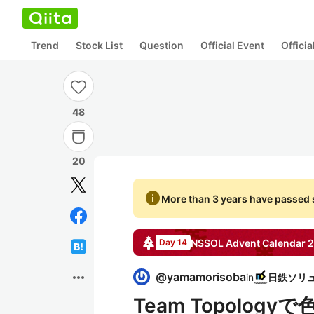
Trend
Stock List
Question
Official Event
Offici
48
20
info
More than 3 years have passed s
NSSOL
Advent Calendar
2
Day 14
more_horiz
@
yamamorisoba
in
Team Topolo