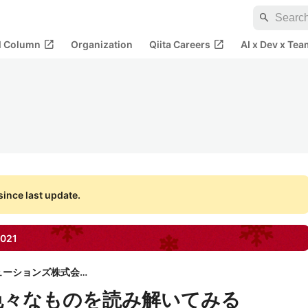
search
open_in_new
open_in_new
al Column
Organization
Qiita Careers
AI x Dev x Tea
ince last update.
021
日鉄ソリューションズ株式会社
gyで色々なものを読み解いてみる