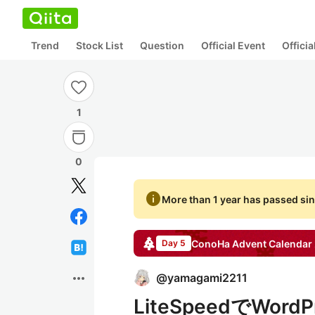
Trend
Stock List
Question
Official Event
Offici
1
0
info
More than 1 year has passed sin
ConoHa
Advent Calendar
Day 5
more_horiz
@
yamagami2211
LiteSpeedでWordP