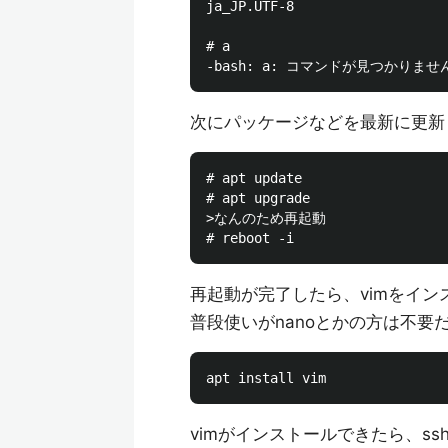
ja_JP.UTF-8

# a

次にパッケージなどを最新に更新
# apt update 

# apt upgrade

>なんのため再起動

再起動が完了したら、vimをイン
普段使いがnanoとかの方は不要
vimがインストールできたら、s