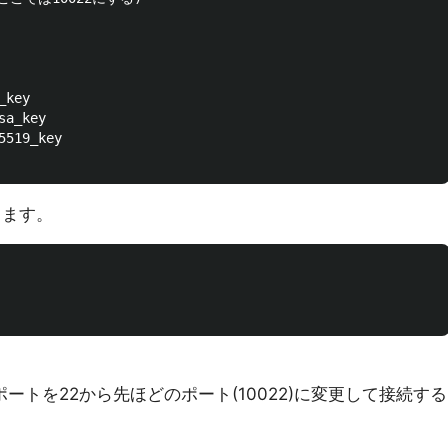
key

a_key

519_key

します。
ートを22から先ほどのポート(10022)に変更して接続する