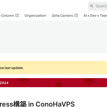
search
open_in_new
open_in_new
al Column
Organization
Qiita Careers
AI x Dev x Tea
ce last update.
2024
ress構築 in ConoHaVPS