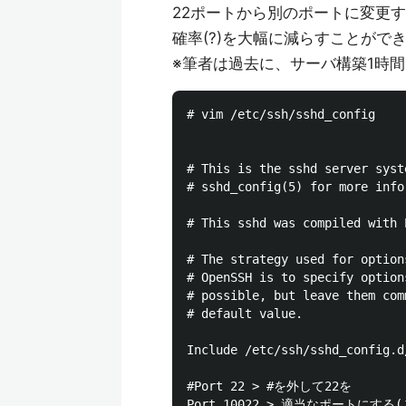
22ポートから別のポートに変更
確率(?)を大幅に減らすことがで
※筆者は過去に、サーバ構築1時間しな
# vim /etc/ssh/sshd_config

# This is the sshd server syst
# sshd_config(5) for more infor
# This sshd was compiled with 
# The strategy used for option
# OpenSSH is to specify option
# possible, but leave them com
# default value.

Include /etc/ssh/sshd_config.d/
#Port 22 > #を外して22を

Port 10022 > 適当なポートにする(