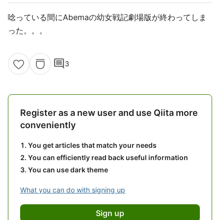
唸っている間にAbemaの幼女戦記劇場版が終わってしま
った。。。
comment
3
Register as a new user and use Qiita more
conveniently
You get articles that match your needs
You can efficiently read back useful information
You can use dark theme
What you can do with signing up
Sign up