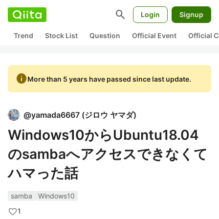
search
Login
Signup
Trend
Stock List
Question
Official Event
Official
info
More than 5 years have passed since last update.
@
yamada6667
(
ジロウ ヤマダ
)
Windows10からUbuntu18.04
のsambaへアクセスできなくて
ハマった話
samba
Windows10
1