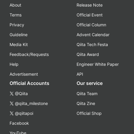
About
Release Note
Terms
Official Event
Privacy
Official Column
Guideline
Advent Calendar
Media Kit
Qiita Tech Festa
Feedback/Requests
Qiita Award
Help
Engineer White Paper
Advertisement
API
Official Accounts
Our service
@Qiita
Qiita Team
@qiita_milestone
Qiita Zine
@qiitapoi
Official Shop
Facebook
YouTube