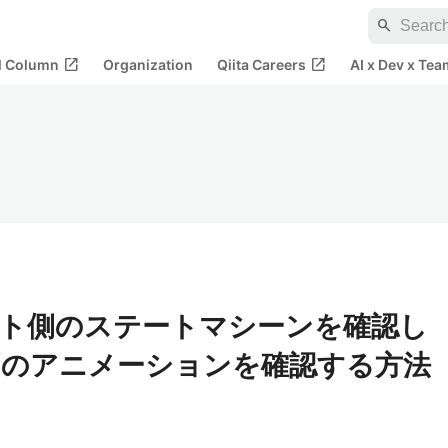
search
open_in_new
open_in_new
al Column
Organization
Qiita Careers
AI x Dev x Tea
レート側のステートマシーンを確認し
側のアニメーションを確認する方法