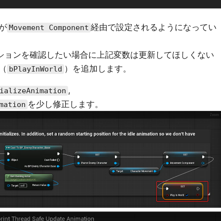
が
経由で設定されるようになってい
Movement Component
ーションを確認したい場合に上記変数は更新してほしくない
（
）を追加します。
bPlayInWorld
,
ializeAnimation
を少し修正します。
mation