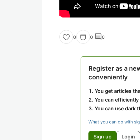
comment
0
0
0
Register as a ne
conveniently
You get articles t
You can efficiently
You can use dark 
What you can do with si
Sign up
Login