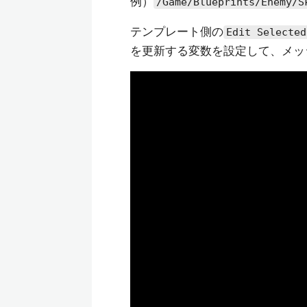
例）
/Game/Blueprints/Enemy/S
テンプレート側の
Edit Selected
を更新する変数を設定して、メッシ