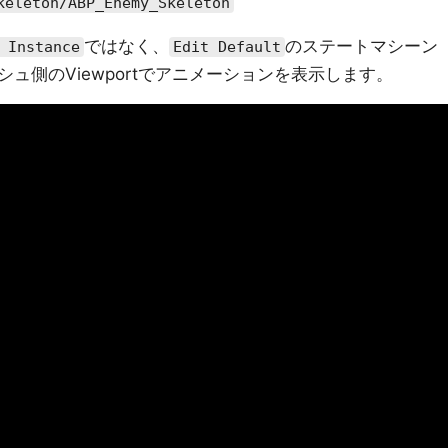
keleton/ABP_Enemy_Skeleton
ではなく、
のステートマシーン
 Instance
Edit Default
ュ側のViewportでアニメーションを表示します。