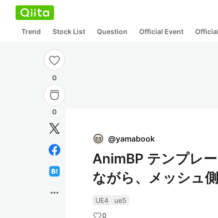
Trend
Stock List
Question
Official Event
Offici
0
0
@
yamabook
AnimBP テンプ
ながら、メッシュ
more_horiz
UE4
ue5
0