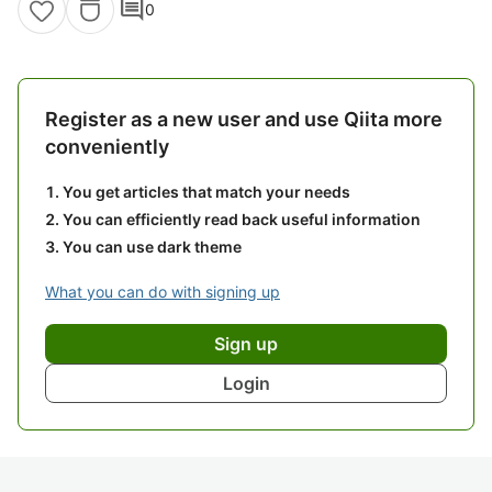
comment
0
Register as a new user and use Qiita more
conveniently
You get articles that match your needs
You can efficiently read back useful information
You can use dark theme
What you can do with signing up
Sign up
Login