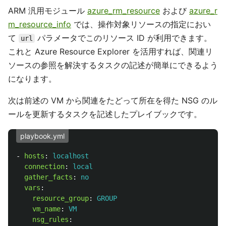
ARM 汎用モジュール
azure_rm_resource
および
azure_r
m_resource_info
では、操作対象リソースの指定におい
て
パラメータでこのリソース ID が利用できます。
url
これと Azure Resource Explorer を活用すれば、関連リ
ソースの参照を解決するタスクの記述が簡単にできるよう
になります。
次は前述の VM から関連をたどって所在を得た NSG のル
ールを更新するタスクを記述したプレイブックです。
playbook.yml
-
hosts
:
localhost
connection
:
local
gather_facts
:
no
vars
:
resource_group
:
GROUP
vm_name
:
VM
nsg_rules
: