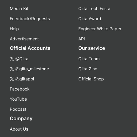
Media Kit
Qiita Tech Festa
Feedback/Requests
Qiita Award
Help
Engineer White Paper
Advertisement
API
Official Accounts
Our service
@Qiita
Qiita Team
@qiita_milestone
Qiita Zine
@qiitapoi
Official Shop
Facebook
YouTube
Podcast
Company
About Us