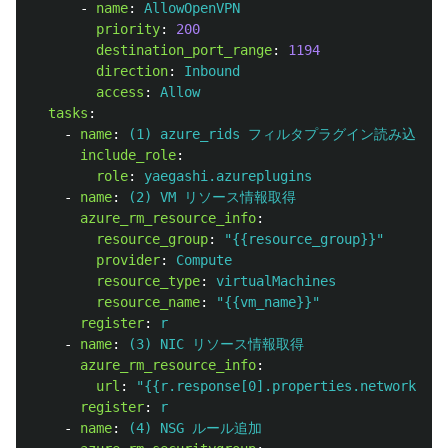
-
name
:
AllowOpenVPN
priority
:
200
destination_port_range
:
1194
direction
:
Inbound
access
:
Allow
tasks
:
-
name
:
(1) azure_rids フィルタプラグイン読み込み
include_role
:
role
:
yaegashi.azureplugins
-
name
:
(2) VM リソース情報取得
azure_rm_resource_info
:
resource_group
:
"
{{resource_group}}"
provider
:
Compute
resource_type
:
virtualMachines
resource_name
:
"
{{vm_name}}"
register
:
r
-
name
:
(3) NIC リソース情報取得
azure_rm_resource_info
:
url
:
"
{{r.response[0].properties.networkProf
register
:
r
-
name
:
(4) NSG ルール追加