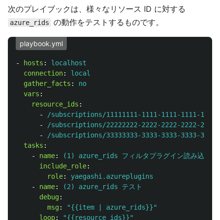
次のプレイブックは、様々なリソース ID に対する
の動作をテストするものです。
azure_rids
playbook.yml
-
hosts
:
localhost
connection
:
local
gather_facts
:
no
vars
:
resource_ids
:
-
/subscriptions/11111111-1111-1111-1111-11111
-
/subscriptions/22222222-2222-2222-2222-22222
-
/subscriptions/33333333-3333-3333-3333-33333
tasks
:
-
name
:
(1) azure_rids フィルタプラグイン読み込み
include_role
:
role
:
yaegashi.azureplugins
-
name
:
(2) azure_rids テスト
debug
:
msg
:
"
{{item
|
azure_rids}}"
loop
:
"
{{resource_ids}}"