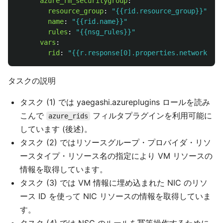
azure_rm_securitygroup
:
resource_group
:
"
{{rid.resource_group}}"
name
:
"
{{rid.name}}"
rules
:
"
{{nsg_rules}}"
vars
:
rid
:
"
{{r.response[0].properties.networkSecu
タスクの説明
タスク (1) では yaegashi.azureplugins ロールを読み
こんで
フィルタプラグインを利用可能に
azure_rids
しています (後述)。
タスク (2) ではリソースグループ・プロバイダ・リソ
ースタイプ・リソース名の指定により VM リソースの
情報を取得しています。
タスク (3) では VM 情報に埋め込まれた NIC のリソ
ース ID を使って NIC リソースの情報を取得していま
す。
タスク (4) では NSG のルールを冪等操作するために