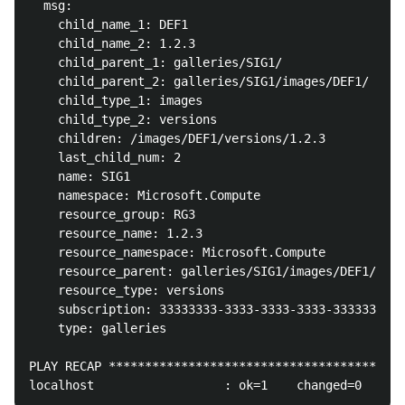
  msg:

    child_name_1: DEF1

    child_name_2: 1.2.3

    child_parent_1: galleries/SIG1/

    child_parent_2: galleries/SIG1/images/DEF1/

    child_type_1: images

    child_type_2: versions

    children: /images/DEF1/versions/1.2.3

    last_child_num: 2

    name: SIG1

    namespace: Microsoft.Compute

    resource_group: RG3

    resource_name: 1.2.3

    resource_namespace: Microsoft.Compute

    resource_parent: galleries/SIG1/images/DEF1/

    resource_type: versions

    subscription: 33333333-3333-3333-3333-3333333333
    type: galleries

PLAY RECAP *****************************************