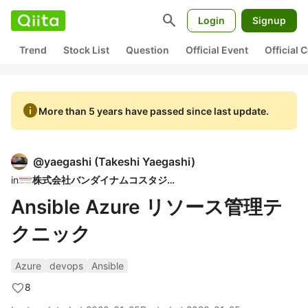
search
Login
Signup
Trend
Stock List
Question
Official Event
Official
info
More than 5 years have passed since last update.
@
yaegashi
(
Takeshi Yaegashi
)
in
株式会社バンダイナムコスタジオ
Ansible Azure リソース管理テ
クニック
Azure
devops
Ansible
8