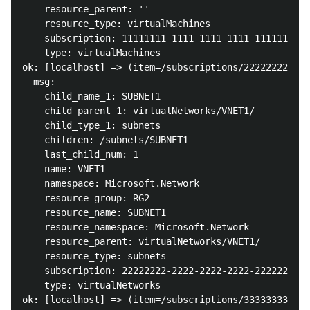
    resource_parent: ''

    resource_type: virtualMachines

    subscription: 11111111-1111-1111-1111-1111111111
    type: virtualMachines

ok: [localhost] => (item=/subscriptions/22222222-222
  msg:

    child_name_1: SUBNET1

    child_parent_1: virtualNetworks/VNET1/

    child_type_1: subnets

    children: /subnets/SUBNET1

    last_child_num: 1

    name: VNET1

    namespace: Microsoft.Network

    resource_group: RG2

    resource_name: SUBNET1

    resource_namespace: Microsoft.Network

    resource_parent: virtualNetworks/VNET1/

    resource_type: subnets

    subscription: 22222222-2222-2222-2222-2222222222
    type: virtualNetworks

ok: [localhost] => (item=/subscriptions/33333333-333