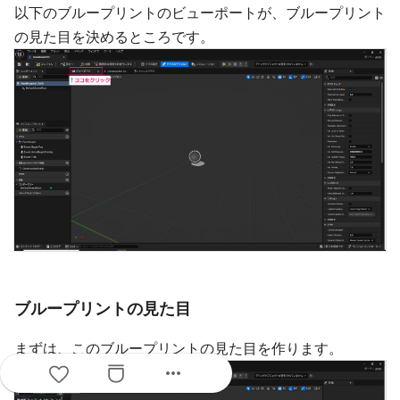
以下のブループリントのビューポートが、ブループリント
の見た目を決めるところです。
ブループリントの見た目
まずは、このブループリントの見た目を作ります。
more_horiz