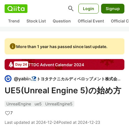
search
Login
Signup
Trend
Stock List
Question
Official Event
Official
info
More than 1 year has passed since last update.
TTDC
Advent Calendar
2024
Day 24
@
yabi
in
トヨタテクニカルディベロップメント株式会社
UE5(Unreal Engine 5)の始め方
UnrealEngine
ue5
UnrealEngine5
7
Last updated at
2024-12-24
Posted at
2024-12-23