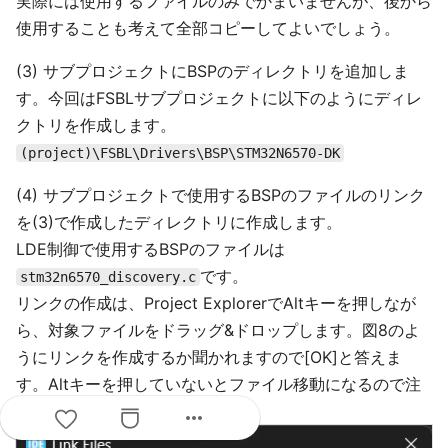
実際には使用するファイルのみでかまいませんが、後から
使用することも考えて全部コピーしてよいでしょう。
(3) サブプロジェクトにBSPのディレクトリを追加しま
す。今回はFSBLサブプロジェクトに以下のようにディレ
クトリを作成します。
(project)\FSBL\Drivers\BSP\STM32N6570-DK
(4) サブプロジェクトで使用するBSPのファイルのリンク
を(3)で作成したディレクトリに作成します。
LDE制御で使用するBSPのファイルは
です。
stm32n6570_discovery.c
リンクの作成は、Project ExplorerでAltキーを押しなが
ら、対象ファイルをドラッグ&ドロップします。図8のよ
うにリンクを作成するか聞かれますので[OK]と答えま
す。Altキーを押していないとファイル移動になるので注
意してください。
more_horiz