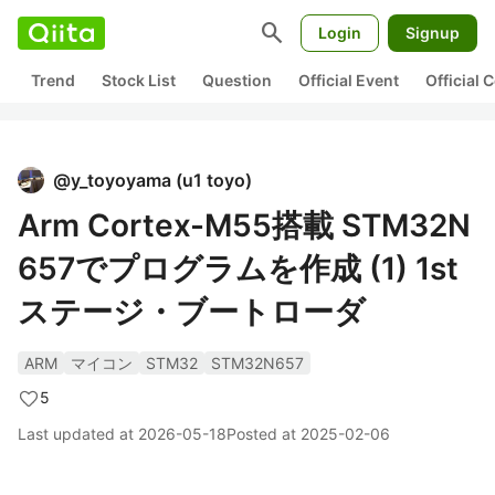
search
Login
Signup
Trend
Stock List
Question
Official Event
Official
@
y_toyoyama
(
u1 toyo
)
Arm Cortex-M55搭載 STM32N
657でプログラムを作成 (1) 1st
ステージ・ブートローダ
ARM
マイコン
STM32
STM32N657
5
Last updated at
2026-05-18
Posted at
2025-02-06