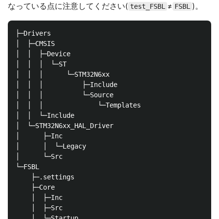
なっている点に注意してください(
≠
)。
test_FSBL
FSBL
├─Drivers

│  ├─CMSIS

│  │  ├─Device

│  │  │  └─ST

│  │  │      └─STM32N6xx

│  │  │          ├─Include

│  │  │          └─Source

│  │  │              └─Templates

│  │  └─Include

│  └─STM32N6xx_HAL_Driver

│      ├─Inc

│      │  └─Legacy

│      └─Src

└─FSBL

    ├─.settings

    ├─Core

    │  ├─Inc

    │  ├─Src

    │  └─Startup
