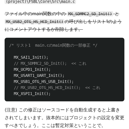
(project)\FSBL\Core\Src\main.c
ファイル中のmain関数の中の
と
MX_SDMMC2_SD_Init()
の呼び出しをリスト1のよう
MX_USB2_OTG_HS_HCD_Init()
にコメントアウトするか削除します。
/* リスト1  main.cのmain関数の一部修正 */
MX_SAI1_Init
();
// MX_SDMMC2_SD_Init();  << これ
MX_UCPD1_Init
();
MX_USART1_UART_Init
();
MX_USB1_OTG_HS_USB_Init
();
// MX_USB2_OTG_HS_HCD_Init();  << これ
MX_XSPI1_Init
();
(注意) この修正はソースコードを自動生成すると上書き
されてしまいます。抜本的にはプロジェクトの設定を変更
すべきでしょう。ここは暫定対策ということで。