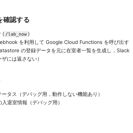
ーを確認する
 (
)
/lab_now
 Webhook を利用して Google Cloud Functions を呼び出す
ns は Datastore の登録データを元に在室者一覧を生成し，Slack
ーザには返さない）
s
ステータス（デバッグ用，動作しない機能あり）
分の入退室情報（デバッグ用）