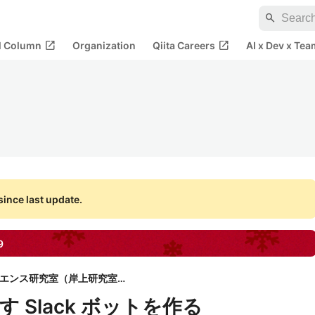
search
open_in_new
open_in_new
al Column
Organization
Qiita Careers
AI x Dev x Tea
ince last update.
9
室蘭工業大学データサイエンス研究室（岸上研究室）
 Slack ボットを作る