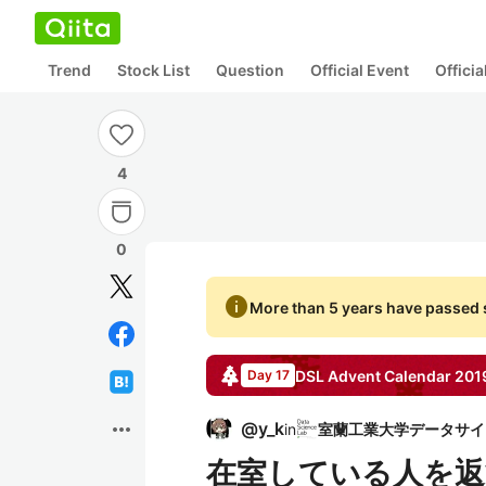
Trend
Stock List
Question
Official Event
Offici
4
0
info
More than 5 years have passed s
DSL
Advent Calendar
201
Day 17
more_horiz
@
y_k
in
在室している人を返す