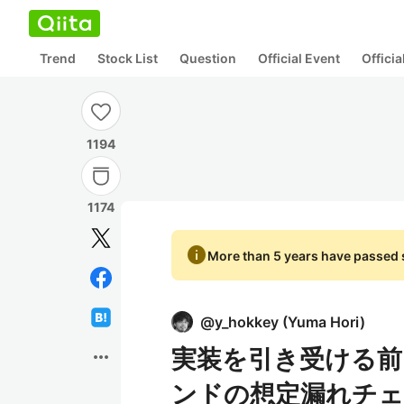
Trend
Stock List
Question
Official Event
Offici
1194
1174
info
More than 5 years have passed s
@
y_hokkey
(
Yuma Hori
)
実装を引き受ける前
more_horiz
ンドの想定漏れチ