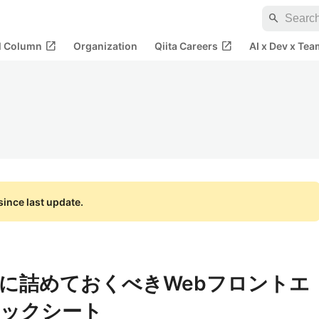
search
open_in_new
open_in_new
al Column
Organization
Qiita Careers
AI x Dev x Tea
ince last update.
に詰めておくべきWebフロントエ
ェックシート