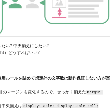
たい? 中央揃えにしたい?
ight）どうすればいい?
運用ルールを詰めて想定外の文字数は動作保証しない方が楽
目のマージンも変化するので、せっかく揃えた
margin-
向中央揃えは
display:table; display:table-cell;