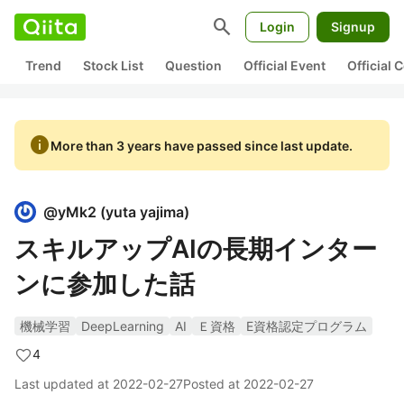
search
Login
Signup
Trend
Stock List
Question
Official Event
Official
info
More than 3 years have passed since last update.
@
yMk2
(
yuta yajima
)
スキルアップAIの長期インター
ンに参加した話
機械学習
DeepLearning
AI
Ｅ資格
E資格認定プログラム
4
Last updated at
2022-02-27
Posted at
2022-02-27