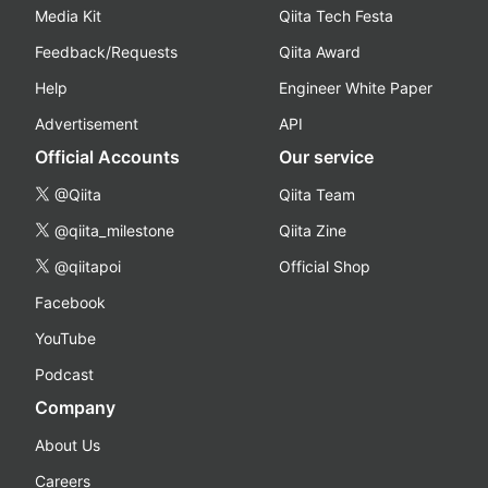
Media Kit
Qiita Tech Festa
Feedback/Requests
Qiita Award
Help
Engineer White Paper
Advertisement
API
Official Accounts
Our service
@Qiita
Qiita Team
@qiita_milestone
Qiita Zine
@qiitapoi
Official Shop
Facebook
YouTube
Podcast
Company
About Us
Careers