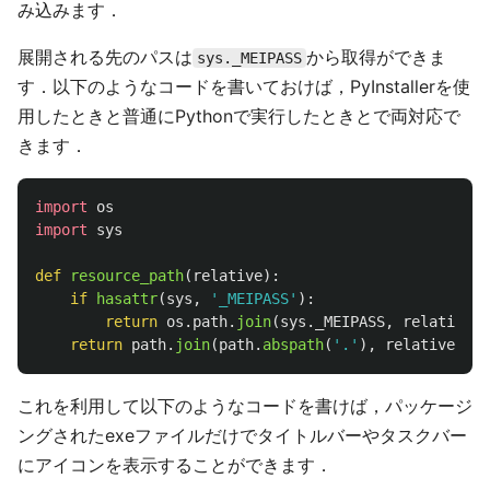
み込みます．
展開される先のパスは
から取得ができま
sys._MEIPASS
す．以下のようなコードを書いておけば，PyInstallerを使
用したときと普通にPythonで実行したときとで両対応で
きます．
import
os
import
sys
def
resource_path
(
relative
):
if
hasattr
(
sys
,
'
_MEIPASS
'
):
return
os
.
path
.
join
(
sys
.
_MEIPASS
,
relative
)
return
path
.
join
(
path
.
abspath
(
'
.
'
),
relative
)
これを利用して以下のようなコードを書けば，パッケージ
ングされたexeファイルだけでタイトルバーやタスクバー
にアイコンを表示することができます．