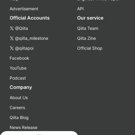
Advertisement
API
Official Accounts
Our service
@Qiita
Qiita Team
@qiita_milestone
Qiita Zine
@qiitapoi
Official Shop
Facebook
YouTube
Podcast
Company
About Us
Careers
Qiita Blog
News Release