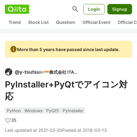
search
Login
Signup
Trend
Stock List
Question
Official Event
Official
info
More than 5 years have passed since last update.
@
y-tsutsu
in
株式会社 ITAGE
PyInstaller+PyQtでアイコン対
応
Python
Windows
PyQt5
PyInstaller
35
Last updated at
2021-02-20
Posted at
2018-03-13