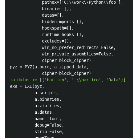
             pathex=['C:\\work\\Python\\foo'],

             binaries=[],

             datas=[],

             hiddenimports=[],

             hookspath=[],

             runtime_hooks=[],

             excludes=[],

             win_no_prefer_redirects=False,

             win_private_assemblies=False,

          a.scripts,

          a.binaries,

          a.zipfiles,

          a.datas,

          name='foo',

          debug=False,

          strip=False,

          upx=True,
