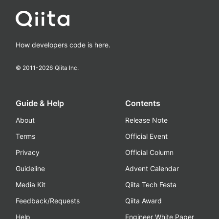
How developers code is here.
© 2011-
2026
Qiita Inc.
Guide & Help
Contents
About
Release Note
Terms
Official Event
Privacy
Official Column
Guideline
Advent Calendar
Media Kit
Qiita Tech Festa
Feedback/Requests
Qiita Award
Help
Engineer White Paper