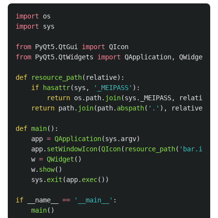
import
os
import
sys
from
PyQt5.QtGui
import
QIcon
from
PyQt5.QtWidgets
import
QApplication
,
QWidget
def
resource_path
(
relative
):
if
hasattr
(
sys
,
'
_MEIPASS
'
):
return
os
.
path
.
join
(
sys
.
_MEIPASS
,
relative
)
return
path
.
join
(
path
.
abspath
(
'
.
'
),
relative
)
def
main
():
app
=
QApplication
(
sys
.
argv
)
app
.
setWindowIcon
(
QIcon
(
resource_path
(
'
bar.ico
'
)
w
=
QWidget
()
w
.
show
()
sys
.
exit
(
app
.
exec
())
if
__name__
==
'
__main__
'
:
main
()