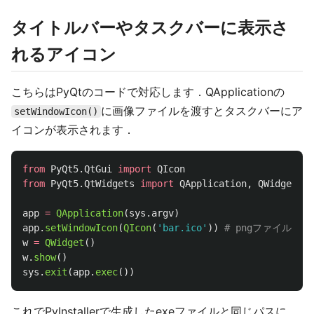
タイトルバーやタスクバーに表示さ
れるアイコン
こちらはPyQtのコードで対応します．QApplicationの
に画像ファイルを渡すとタスクバーにア
setWindowIcon()
イコンが表示されます．
from
PyQt5.QtGui
import
QIcon
from
PyQt5.QtWidgets
import
QApplication
,
QWidget
app
=
QApplication
(
sys
.
argv
)
app
.
setWindowIcon
(
QIcon
(
'
bar.ico
'
))
w
=
QWidget
()
w
.
show
()
sys
.
exit
(
app
.
exec
())
これでPyInstallerで生成したexeファイルと同じパスに