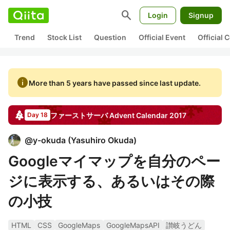
search
Login
Signup
Trend
Stock List
Question
Official Event
Official
info
More than 5 years have passed since last update.
ファーストサーバ
Advent Calendar
2017
Day 18
@
y-okuda
(
Yasuhiro Okuda
)
Googleマイマップを自分のペー
ジに表示する、あるいはその際
の小技
HTML
CSS
GoogleMaps
GoogleMapsAPI
讃岐うどん