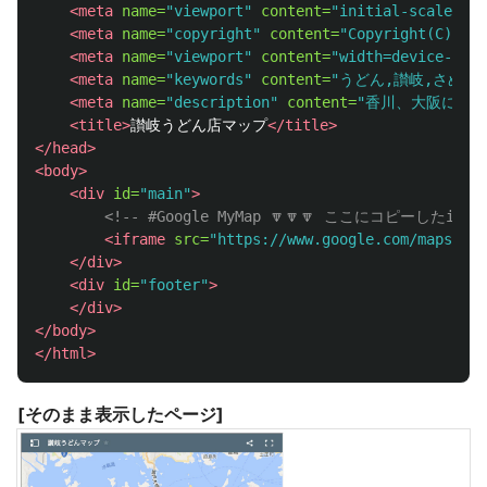
<meta
name=
"viewport"
content=
"initial-scale=1.0
<meta
name=
"copyright"
content=
"Copyright(C) 201
<meta
name=
"viewport"
content=
"width=device-widt
<meta
name=
"keywords"
content=
"うどん,讃岐,さぬき
<meta
name=
"description"
content=
"香川、大阪にある
<title>
讃岐うどん店マップ
</title>
</head>
<body>
<div
id=
"main"
>
<!-- #Google MyMap 🔽🔽🔽 ここにコピーしたi
<iframe
src=
"https://www.google.com/maps/d/u
</div>
<div
id=
"footer"
>
</div>
</body>
</html>
[そのまま表示したページ]