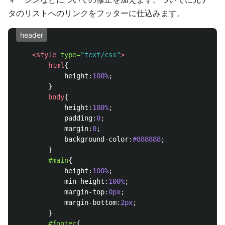
タのリストへのリンクをフッターに仕込みます。
header
<style 
type=
"text/css"
>
html
{
height
:
100%
;
}
body
{
height
:
100%
;
padding
:
0
;
margin
:
0
;
background-color
:
#888888
;
}
#main
{
height
:
100%
;
min-height
:
100%
;
margin-top
:
0px
;
margin-bottom
:
2px
;
}
#footer
{