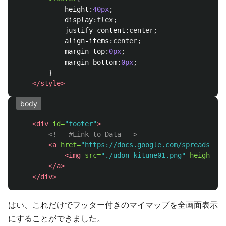
height
:
40px
;
display
:
flex
;
justify-content
:
center
;
align-items
:
center
;
margin-top
:
0px
;
margin-bottom
:
0px
;
}
</style>
body
<div
id=
"footer"
>
<!-- #Link to Data -->
<a
href=
"https://docs.google.com/spreadsheet
<img
src=
"./udon_kitune01.png"
height=
"1
</a>
</div>
はい、これだけでフッター付きのマイマップを全画面表示
にすることができました。