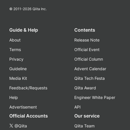
© 2011-
2026
Qiita Inc.
Guide & Help
Contents
About
Release Note
Terms
Official Event
Privacy
Official Column
Guideline
Advent Calendar
Media Kit
Qiita Tech Festa
Feedback/Requests
Qiita Award
Help
Engineer White Paper
Advertisement
API
Official Accounts
Our service
@Qiita
Qiita Team