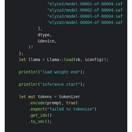
"elyza3/model-00001-of-00004.safeten
"elyza3/model-00002-of-00004.safeten
"elyza3/model-00003-of-00004.safeten
"elyza3/model-00004-of-00004.safeten
],
dtype
,
&
device
,
)
?
};
let
llama
=
Llama
::
load
(
vb
,
&
config
)
?
;
println!
(
"load weight end"
);
println!
(
"inference start"
);
let
mut
tokens
=
tokenizer
.encode
(
prompt
,
true
)
.expect
(
"failed to tokenize"
)
.get_ids
()
.to_vec
();