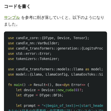
コードを書く
サンプル
を参考に削ぎ落していくと、以下のようになり
ました。
use
candle_core
::{
DType
,
Device
,
Tensor
};
use
candle_nn
::
VarBuilder
;
use
candle_transformers
::
generation
::{
LogitsProcesso
use
std
::
error
::
Error
;
use
tokenizers
::
Tokenizer
;
use
candle_transformers
::
models
::
llama
as
model
;
use
model
::{
Llama
,
LlamaConfig
,
LlamaEosToks
::
Single
fn
main
()
->
Result
<
(),
Box
<
dyn
Error
>>
{
let
device
=
Device
::
new_cuda
(
0
)
?
;
let
dtype
=
DType
::
BF16
;
let
prompt
=
"<|begin_of_text|><|start_header_id
あなたは日本の交通事情・住宅事情に詳しいアシスタントです。<|eot_id|><|