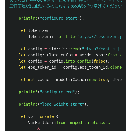
三軒茶屋駅に通勤するのにおすすめの駅を3つ挙げてください。<|eot_id|><|
println!
(
"configure start"
);
let
tokenizer
=
Tokenizer
::
from_file
(
"elyza3/tokenizer.json"
let
config
=
std
::
fs
::
read
(
"elyza3/config.json"
)
let
config
:
LlamaConfig
=
serde_json
::
from_slice
let
config
=
config
.into_config
(
false
);
let
eos_token_id
=
config
.eos_token_id
.clone
();
let
mut
cache
=
model
::
Cache
::
new
(
true
,
dtype
,
&
println!
(
"configure end"
);
println!
(
"load weight start"
);
let
vb
=
unsafe
{
VarBuilder
::
from_mmaped_safetensors
(
&
[