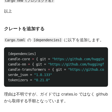
cargo new (プロジェクト名)
以上
クレートを追加する
の
に以下を追加します。
Cargo.toml
[dependencies]
[dependencies]
candle-core
=
{
git
=
"https://github.com/huggingfac
candle-nn
=
{
git
=
"https://github.com/huggingface/
candle-transformers
=
{
git
=
"https://github.com/hu
serde_json
=
"1.0.133"
tokenizers
=
"0.21.0"
理由は不明ですが、ガイドでは crates.io ではなく github
から取得する手順となっています。