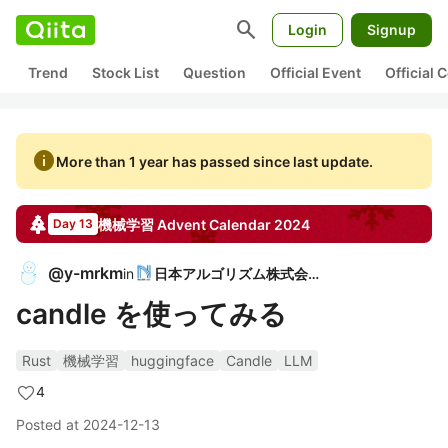
search
Login
Signup
Trend
Stock List
Question
Official Event
Official
info
More than 1 year has passed since last update.
機械学習
Advent Calendar
2024
Day 13
@
y-mrkm
in
日本アルゴリズム株式会社
candle を使ってみる
Rust
機械学習
huggingface
Candle
LLM
4
Posted at
2024-12-13