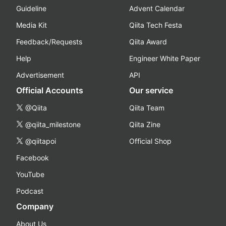
Guideline
Advent Calendar
Media Kit
Qiita Tech Festa
Feedback/Requests
Qiita Award
Help
Engineer White Paper
Advertisement
API
Official Accounts
Our service
@Qiita
Qiita Team
@qiita_milestone
Qiita Zine
@qiitapoi
Official Shop
Facebook
YouTube
Podcast
Company
About Us