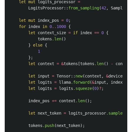
let
mut
logits_processor
=
LogitsProcessor
::
from_sampling
(
42
,
Sampling
:
let
mut
index_pos
=
0
;
for
index
in
0
..
1000
{
let
context_size
=
if
index
==
0
{
tokens
.len
()
}
else
{
1
};
let
context
=
&
tokens
[
tokens
.len
()
-
context
let
input
=
Tensor
::
new
(
context
,
&
device
)
?
.u
let
logits
=
llama
.forward
(
&
input
,
index_pos
let
logits
=
logits
.squeeze
(
0
)
?
;
index_pos
+=
context
.len
();
let
next_token
=
logits_processor
.sample
(
&
lo
tokens
.push
(
next_token
);