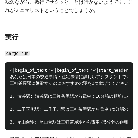
残念ながら、数行でサクッと、とは行かないようです。こ
れがミニマリストということでしょうか。
実行
cargo run
<|begin_of_text|><|begin_of_text|><|start_header_id|
あなたは日本の交通事情・住宅事情に詳しいアシスタントです。<|eot_id|><|
三軒茶屋駅に通勤するのにおすすめの駅を3つ挙げてください。<|eot_id|
1. 渋谷駅: 渋谷駅は三軒茶屋駅から電車で10分強の距離にあ
2. 二子玉川駅: 二子玉川駅は三軒茶屋駅から電車で5分弱の