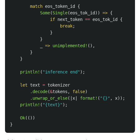
match
eos_token_id
{
Some
(
Single
(
eos_tok_id
))
=>
{
if
next_token
==
eos_tok_id
{
break
;
}
}
_
=>
unimplemented!
(),
}
}
println!
(
"inference end"
);
let
text
=
tokenizer
.decode
(
&
tokens
,
false
)
.unwrap_or_else
(|
x
|
format!
(
"{}"
,
x
));
println!
(
"{text}"
);
Ok
(())
}