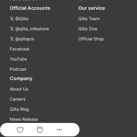
Official Accounts
Our service
@Qiita
Qiita Team
@qiita_milestone
Qiita Zine
@qiitapoi
Official Shop
Facebook
YouTube
Podcast
Company
About Us
Careers
Qiita Blog
News Release
more_horiz