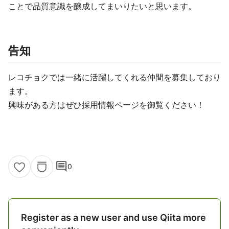
ことで品質意識を醸成してまいりたいと思います。
告知
レコチョクでは一緒に活躍してくれる仲間を募集しており
ます。
興味がある方はぜひ採用情報ページを御覧ください！
comment
0
Register as a new user and use Qiita more