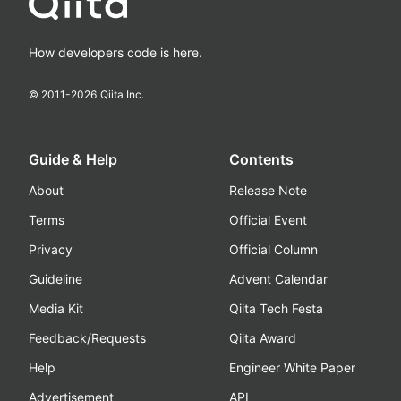
How developers code is here.
© 2011-
2026
Qiita Inc.
Guide & Help
Contents
About
Release Note
Terms
Official Event
Privacy
Official Column
Guideline
Advent Calendar
Media Kit
Qiita Tech Festa
Feedback/Requests
Qiita Award
Help
Engineer White Paper
Advertisement
API