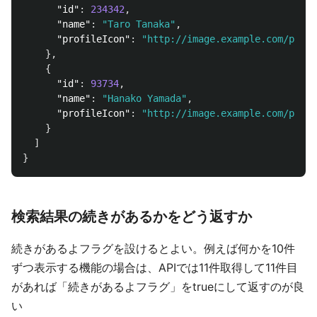
"id"
:
234342
,
"name"
:
"Taro Tanaka"
,
"profileIcon"
:
"http://image.example.com/profi
},
{
"id"
:
93734
,
"name"
:
"Hanako Yamada"
,
"profileIcon"
:
"http://image.example.com/profi
}
]
}
検索結果の続きがあるかをどう返すか
続きがあるよフラグを設けるとよい。例えば何かを10件
ずつ表示する機能の場合は、APIでは11件取得して11件目
があれば「続きがあるよフラグ」をtrueにして返すのが良
い