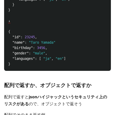
}
}
↓
{
"id"
:
23245
,
"name"
:
"Taro Yamada"
"birthday"
:
3456
,
"gender"
:
"male"
,
"languages"
:
[
"ja"
,
"en"
]
}
配列で返すか、オブジェクトで返すか
配列で返すと
jsonハイジャックというセキュリティ上の
リスクがある
ので、オブジェクトで返そう
配列でそのまま返す例