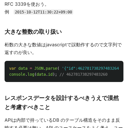
RFC 3339を使おう。
例
2015-10-12T11:30:22+09:00
大きな整数の取り扱い
桁数の大きな数値はjavascriptで誤動作するので文字列で
返すのが良い。
var
data
=
JSON
.
parse
(
'
{"id":462781738297483264
\
}
'
console
.
log
(
data
.
id
);
// 462781738297483260
レスポンスデータを設計するべきうえで漠然
と考慮すべきこと
APIは内部で持っているDB のテーブル構造をそのまま反
映する必要は無い。API のユースケースをよく考え、ユー