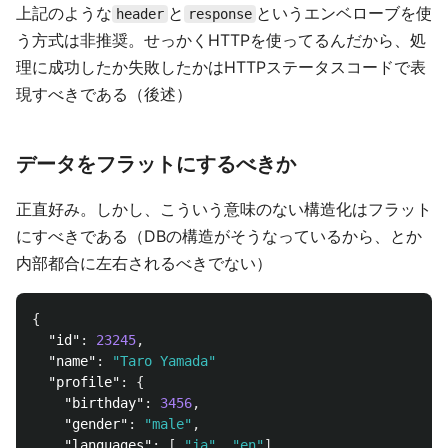
上記のような
と
というエンベローブを使
header
response
う方式は非推奨。せっかくHTTPを使ってるんだから、処
理に成功したか失敗したかはHTTPステータスコードで表
現すべきである（後述）
データをフラットにするべきか
正直好み。しかし、こういう意味のない構造化はフラット
にすべきである（DBの構造がそうなっているから、とか
内部都合に左右されるべきでない）
{
"id"
:
23245
,
"name"
:
"Taro Yamada"
"profile"
:
{
"birthday"
:
3456
,
"gender"
:
"male"
,
"languages"
:
[
"ja"
,
"en"
]