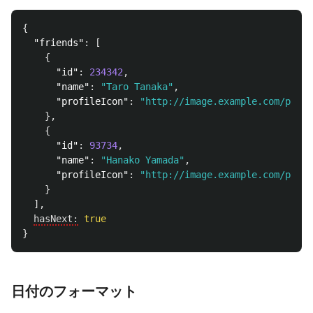
{
"friends"
:
[
{
"id"
:
234342
,
"name"
:
"Taro Tanaka"
,
"profileIcon"
:
"http://image.example.com/profi
},
{
"id"
:
93734
,
"name"
:
"Hanako Yamada"
,
"profileIcon"
:
"http://image.example.com/profi
}
],
hasNext:
true
}
日付のフォーマット