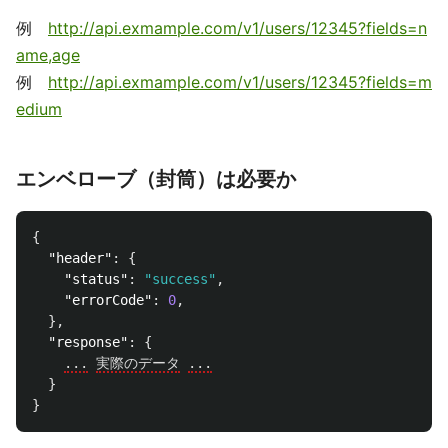
例
http://api.exmample.com/v1/users/12345?fields=n
ame,age
例
http://api.exmample.com/v1/users/12345?fields=m
edium
エンベローブ（封筒）は必要か
{
"header"
:
{
"status"
:
"success"
,
"errorCode"
:
0
,
},
"response"
:
{
...
実際のデータ
...
}
}