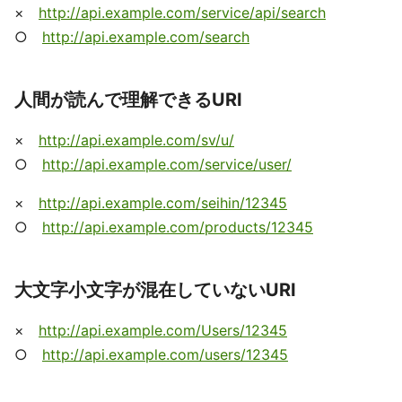
×
http://api.example.com/service/api/search
○
http://api.example.com/search
人間が読んで理解できるURI
×
http://api.example.com/sv/u/
○
http://api.example.com/service/user/
×
http://api.example.com/seihin/12345
○
http://api.example.com/products/12345
大文字小文字が混在していないURI
×
http://api.example.com/Users/12345
○
http://api.example.com/users/12345