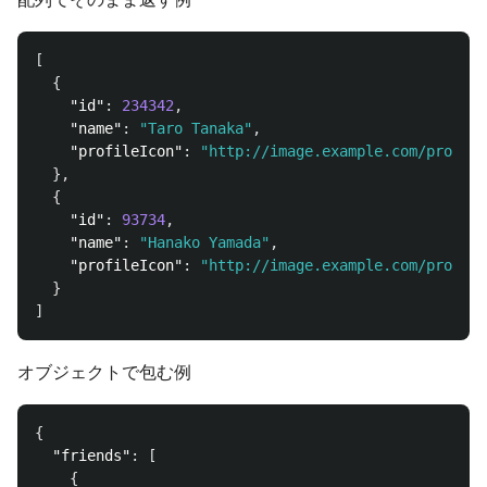
[
{
"id"
:
234342
,
"name"
:
"Taro Tanaka"
,
"profileIcon"
:
"http://image.example.com/profile
},
{
"id"
:
93734
,
"name"
:
"Hanako Yamada"
,
"profileIcon"
:
"http://image.example.com/profile
}
]
オブジェクトで包む例
{
"friends"
:
[
{