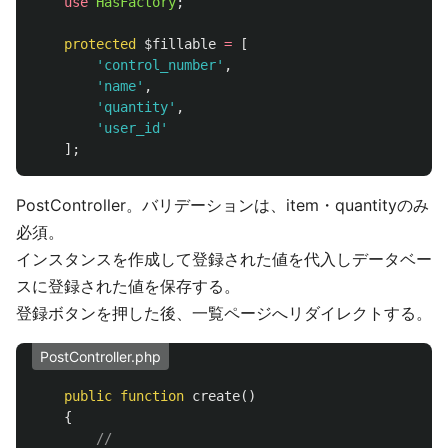
use
HasFactory
;
protected
$fillable
=
[
'control_number'
,
'name'
,
'quantity'
,
'user_id'
];
PostController。バリデーションは、item・quantityのみ
必須。
インスタンスを作成して登録された値を代入しデータベー
スに登録された値を保存する。
登録ボタンを押した後、一覧ページへリダイレクトする。
PostController.php
public
function
create
()
{
//