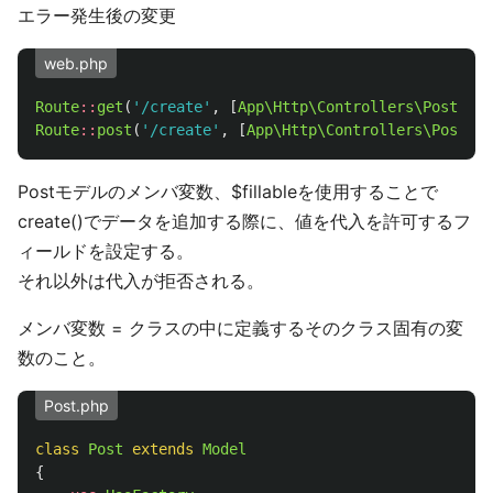
エラー発生後の変更
web.php
Route
::
get
(
'/create'
,
[
App\Http\Controllers\PostCont
Route
::
post
(
'/create'
,
[
App\Http\Controllers\PostCon
Postモデルのメンバ変数、$fillableを使用することで
create()でデータを追加する際に、値を代入を許可するフ
ィールドを設定する。
それ以外は代入が拒否される。
メンバ変数 = クラスの中に定義するそのクラス固有の変
数のこと。
Post.php
class
Post
extends
Model
{