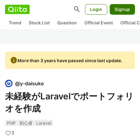
search
Login
Signup
Trend
Stock List
Question
Official Event
Official
info
More than 3 years have passed since last update.
@
y-daisuke
未経験がLaravelでポートフォリ
オを作成
PHP
初心者
Laravel
3