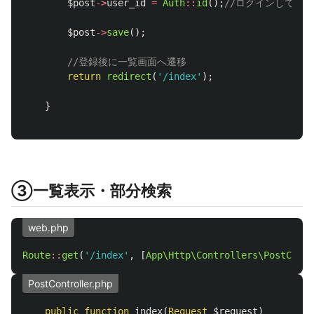
$post
->
user_id
=
Auth
::
id
();
//ログインしてい
$post
->
save
();
//登録後に一覧画面へ遷移
return
redirect
(
'/index'
);
}
③一覧表示・部分検索
web.php
Route
::
get
(
'/index'
,
[
App\Http\Controllers\PostContr
PostController.php
public
function
index
(
Request
$request
)