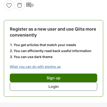
comment
0
Register as a new user and use Qiita more
conveniently
You get articles that match your needs
You can efficiently read back useful information
You can use dark theme
What you can do with signing up
Sign up
Login