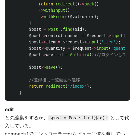
return
redirect
()
->
back
()
->
withInput
()
->
withErrors
(
$validator
);
}
$post
=
Post
::
find
(
$id
);
$post
->
control_number
=
$request
->
input
(
'con
$post
->
item
=
$request
->
input
(
'item'
);
$post
->
quantity
=
$request
->
input
(
'quantity'
$post
->
user_id
=
Auth
::
id
();
//ログインしてい
$post
->
save
();
//登録後に一覧画面へ遷移
return
redirect
(
'/index'
);
}
edit
どの編集をするか、
として代
$post = Post::find($id);
入している。
compact()でコントローラーからビューに値を渡してい