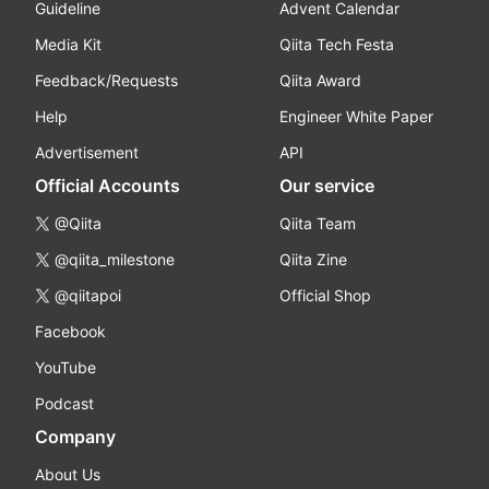
Guideline
Advent Calendar
Media Kit
Qiita Tech Festa
Feedback/Requests
Qiita Award
Help
Engineer White Paper
Advertisement
API
Official Accounts
Our service
@Qiita
Qiita Team
@qiita_milestone
Qiita Zine
@qiitapoi
Official Shop
Facebook
YouTube
Podcast
Company
About Us