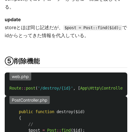
る。
update
storeとほぼ同じ記述だが、
で
$post = Post::find($id);
idからとってきた情報を代入している。
⑤削除機能
web.php
Route
::
post
(
'/destroy/{id}'
,
[
App\Http\Controllers\P
PostController.php
public
function
destroy
(
$id
)
{
//
$post
=
Post
::
find
(
$id
);