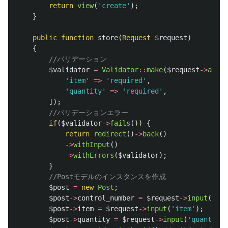
return
view
(
'create'
);
}
public
function
store
(
Request
$request
)
{
//バリデーション
$validator
=
Validator
::
make
(
$request
->
all
()
'item'
=>
'required'
,
'quantity'
=>
'required'
,
]);
//バリデーションエラー
if
(
$validator
->
fails
())
{
return
redirect
()
->
back
()
->
withInput
()
->
withErrors
(
$validator
);
}
//Postモデルのインスタンスを作成
$post
=
new
Post
;
$post
->
control_number
=
$request
->
input
(
'con
$post
->
item
=
$request
->
input
(
'item'
);
$post
->
quantity
=
$request
->
input
(
'quantity'