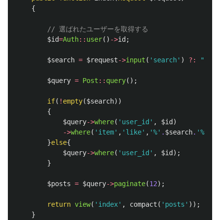
{
// 選ばれたユーザーを取得する
$id
=
Auth
::
user
()
->
id
;
$search
=
$request
->
input
(
'search'
)
?:
""
;
$query
=
Post
::
query
();
if
(
!
empty
(
$search
))
{
$query
->
where
(
'user_id'
,
$id
)
->
where
(
'item'
,
'like'
,
'%'
.
$search
.
'%'
);
}
else
{
$query
->
where
(
'user_id'
,
$id
);
}
$posts
=
$query
->
paginate
(
12
);
return
view
(
'index'
,
compact
(
'posts'
));
}