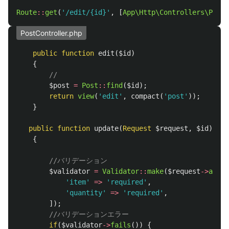
Route
::
get
(
'/edit/{id}'
,
[
App\Http\Controllers\PostC
PostController.php
public
function
edit
(
$id
)
{
//
$post
=
Post
::
find
(
$id
);
return
view
(
'edit'
,
compact
(
'post'
));
}
public
function
update
(
Request
$request
,
$id
)
{
//バリデーション
$validator
=
Validator
::
make
(
$request
->
all
()
'item'
=>
'required'
,
'quantity'
=>
'required'
,
]);
//バリデーションエラー
if
(
$validator
->
fails
())
{