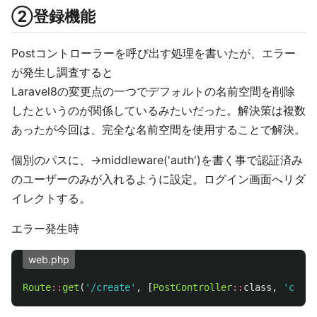
②登録機能
Postコントローラーを呼び出す処理を書いたが、エラー
が発生し調査すると
Laravel8の変更点の一つでデフォルトの名前空間を削除
したというのが関係しているみたいだった。解決策は複数
あったが今回は、完全な名前空間を使用することで解決。
個別のパスに、->middleware('auth')を書く事で認証済み
のユーザーのみが入れるように設定。ログイン画面へリダ
イレクトする。
エラー発生時
web.php
Route
::
get
(
'/create'
,
[
PostController
::
class
,
'creat