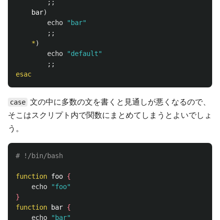
;;
    bar
)
echo
"bar"
;;
*
)
echo
"default"
;;
esac
文の中に多数の文を書くと見通しが悪くなるので、
case
そこはスクリプト内で関数にまとめてしまうとよいでしょ
う。
# !/bin/bash
function 
foo 
{
echo
"foo"
}
function 
bar 
{
echo
"bar"