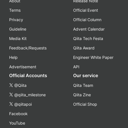
About
Release Note
Terms
Official Event
Privacy
Official Column
Guideline
Advent Calendar
Media Kit
Qiita Tech Festa
Feedback/Requests
Qiita Award
Help
Engineer White Paper
Advertisement
API
Official Accounts
Our service
@Qiita
Qiita Team
@qiita_milestone
Qiita Zine
@qiitapoi
Official Shop
Facebook
YouTube