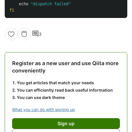
echo
"dispatch failed"
fi
comment
3
Register as a new user and use Qiita more
conveniently
You get articles that match your needs
You can efficiently read back useful information
You can use dark theme
What you can do with signing up
Sign up