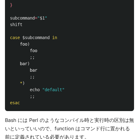
}
subcommand
=
"
$1
"
shift

case
$subcommand
in

foo
)
        foo

;;
    bar
)
        bar

;;
*
)
echo
"default"
;;
esac
Bash には Perl のようなコンパイル時と実行時の区別は無
いといっていいので、function はコマンド行に置かれる
前に定義されている必要があります。