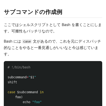
サブコマンドの作成例
ここではシェルスクリプトとして Bash を書くことにしま
す。可搬性もバッチリなので。
Bash には
文があるので、これを元にディスパッチ
case
的なことをやると一番見通しがいいなと今は感じていま
す。
# !/bin/bash
subcommand
=
"
$1
"
shift

case
$subcommand
in

foo
)
echo
"foo"