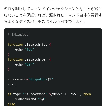
名前を制限してコマンドインジェクション的なことが起こ
らないことを保証すれば、渡されたコマンド自体を実行す
るようなディスパッチスタイルも可能でしょう。
# !/bin/bash
function 
dispatch-foo 
{
echo
"foo"
}
function 
dispatch-bar 
{
echo
"bar"
}
subcommand
=
"dispatch-
$1
"
shift

if 
type
"
$subcommand
"
>
/dev/null 2>&1 
;
then
$subcommand
"
$@
"
else
