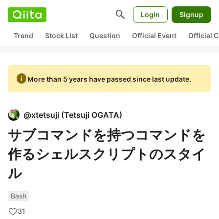
search
Login
Signup
Trend
Stock List
Question
Official Event
Official
info
More than 5 years have passed since last update.
@
xtetsuji
(
Tetsuji OGATA
)
サブコマンドを持つコマンドを
作るシェルスクリプトのスタイ
ル
Bash
31