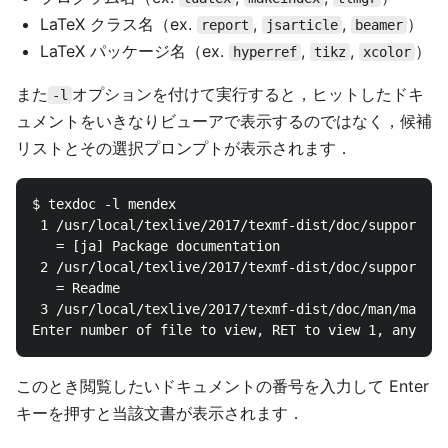
LaTeX クラス名（ex.
,
,
）
report
jsarticle
beamer
LaTeX パッケージ名（ex.
,
,
）
hyperref
tikz
xcolor
また
オプションを付けて実行すると，ヒットしたドキ
-l
ュメントをいきなりビューアで表示するのではなく，候補
リストとその選択プロンプトが表示されます．
$ texdoc -l mendex

 1 /usr/local/texlive/2017/texmf-dist/doc/support/me
   = [ja] Package documentation

 2 /usr/local/texlive/2017/texmf-dist/doc/support/me
   = Readme

 3 /usr/local/texlive/2017/texmf-dist/doc/man/man1/m
このとき閲覧したいドキュメントの番号を入力して Enter
キーを押すと当該文書が表示されます．