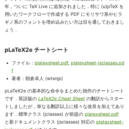
年，ついに TeX Live に追加されました．特に (u)pTeX を
用いたワークフローで作成する PDF にモリサワ系やヒラ
ギノ系のフォントを埋め込みたい方は目を通しておきまし
ょう．
pLaTeX2e チートシート
ファイル：
platexsheet.pdf
,
platexsheet-jsclasses.pd
f
著者：朝倉卓人 (wtsnjp)
pLaTeX2e の基本的な命令をまとめた拙作のチートシート
です．英語版の
LaTeX2e Cheat Sheet
の翻訳からスター
トしましたが，単なる翻訳以上に様々な改良を加えてあり
ます．標準クラス (jclasses) が前提の
platexsheet.pdf
と新ドキュメントクラス (jsclasses) 対応の
platexsheet-