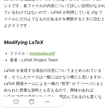
ントです．各ファイルの内容について詳しい説明がなされ
ているわけではないので，LaTeX が利用している cfg フ
ァイルにどのようなものがあるかを概観するときに読むと
よさそうです．
Modifying LaTeX
ファイル：
modguide.pdf
著者：LaTeX Project Team
LaTeX を改造する場合の注意についてまとめられていま
す．そうしたケースは一般にはかなり稀だと思いますが，
LaTeX 開発チームによる一種の “哲学” が 7 ページにまと
められた貴重な資料とも言えるので，興味があれば
LaTeX 改造の予定がなくても一度読んでみるのも悪くな
more_horiz
いでしょう．