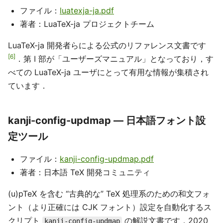
ファイル：
luatexja-ja.pdf
著者：LuaTeX-ja プロジェクトチーム
LuaTeX-ja 開発者らによる公式のリファレンス文書です
6
．第 I 部が「ユーザーズマニュアル」となっており，す
べての LuaTeX-ja ユーザにとって有用な情報が集積され
ています．
kanji-config-updmap — 日本語フォント設
定ツール
ファイル：
kanji-config-updmap.pdf
著者：日本語 TeX 開発コミュニティ
(u)pTeX を含む “古典的な” TeX 処理系のための和文フォ
ント（より正確には CJK フォント）設定を自動化するス
クリプト
の解説文書です．2020
kanji-config-updmap