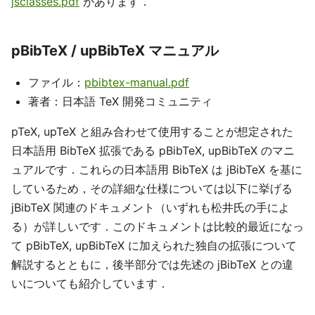
jsclasses.pdf
があります．
pBibTeX / upBibTeX マニュアル
ファイル：
pbibtex-manual.pdf
著者：日本語 TeX 開発コミュニティ
pTeX, upTeX と組み合わせて使用することが想定された
日本語用 BibTeX 拡張である pBibTeX, upBibTeX のマニ
ュアルです．これらの日本語用 BibTeX は jBibTeX を基に
しているため，その詳細な仕様については以下に挙げる
jBibTeX 関連のドキュメント（いずれも松井氏の手によ
る）が詳しいです．このドキュメントは比較的最近になっ
て pBibTeX, upBibTeX に加えられた独自の拡張について
解説するとともに，後半部分では先述の jBibTeX との違
いについても紹介しています．