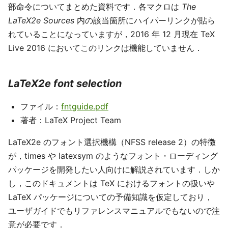
部命令についてまとめた資料です．各マクロは
The
LaTeX2e Sources
内の該当箇所にハイパーリンクが貼ら
れていることになっていますが，2016 年 12 月現在 TeX
Live 2016 においてこのリンクは機能していません．
LaTeX2e font selection
ファイル：
fntguide.pdf
著者：LaTeX Project Team
LaTeX2e のフォント選択機構（NFSS release 2）の特徴
が，times や latexsym のようなフォント・ローディング
パッケージを開発したい人向けに解説されています．しか
し，このドキュメントは TeX におけるフォントの扱いや
LaTeX パッケージについての予備知識を仮定しており，
ユーザガイドでもリファレンスマニュアルでもないので注
意が必要です．