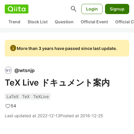
search
Login
Signup
Trend
Stock List
Question
Official Event
Official
info
More than 3 years have passed since last update.
@
wtsnjp
TeX Live ドキュメント案内
LaTeX
TeX
TeXLive
54
Last updated at
2022-12-13
Posted at
2016-12-25