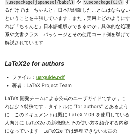
や
す
\usepackage[japanese]{babel}
\usepackage{CJK}
るだけでは「ちゃんと」日本語組版したことにはならない
ということを主張しています．また，実用上どのようにす
れば「ちゃんと」日本語組版ができるのか，具体的な処理
系や文書クラス，パッケージとその使用コード例を挙げて
解説されています．
LaTeX2e for authors
ファイル：
usrguide.pdf
著者：LaTeX Project Team
LaTeX 開発チームによる公式のユーザガイドですが，こ
れは少々特殊です．タイトルに “for authors” とあるよう
に，このドキュメントは既に LaTeX 2.09 を使用している
人向けに LaTeX2e の新機能とその使い方を紹介する内容
になっています．LaTeX2e では処理できない太古の