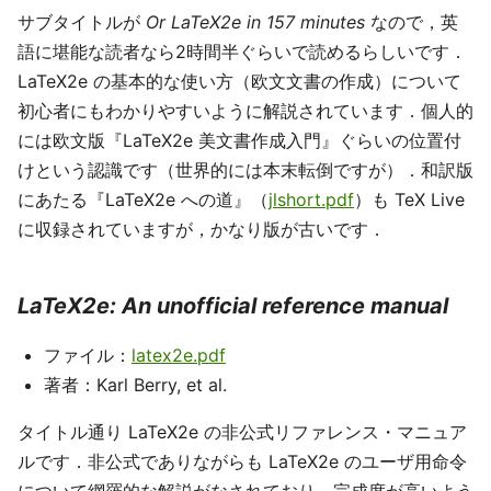
サブタイトルが
Or LaTeX2e in 157 minutes
なので，英
語に堪能な読者なら2時間半ぐらいで読めるらしいです．
LaTeX2e の基本的な使い方（欧文文書の作成）について
初心者にもわかりやすいように解説されています．個人的
には欧文版『LaTeX2e 美文書作成入門』ぐらいの位置付
けという認識です（世界的には本末転倒ですが）．和訳版
にあたる『LaTeX2e への道』（
jlshort.pdf
）も TeX Live
に収録されていますが，かなり版が古いです．
LaTeX2e: An unofficial reference manual
ファイル：
latex2e.pdf
著者：Karl Berry, et al.
タイトル通り LaTeX2e の非公式リファレンス・マニュア
ルです．非公式でありながらも LaTeX2e のユーザ用命令