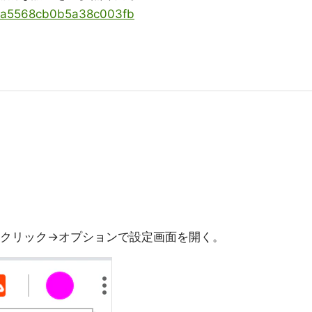
s/2a5568cb0b5a38c003fb
イコンを右クリック→オプションで設定画面を開く。