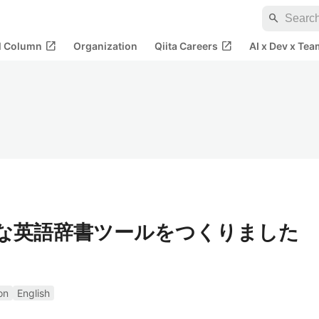
search
open_in_new
open_in_new
al Column
Organization
Qiita Careers
AI x Dev x Tea
高速な英語辞書ツールをつくりました
on
English