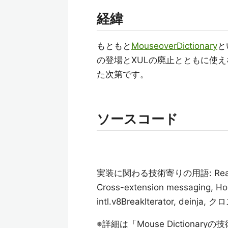
経緯
もともと
MouseoverDictionary
と
の登場とXULの廃止とともに使え
た次第です。
ソースコード
実装に関わる技術寄りの用語: React, esbu
Cross-extension messaging, Ho
intl.v8BreakIterator, deinj
※詳細は「Mouse Dictiona