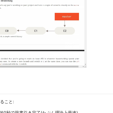
いること:
60秒で辞書引き完了(たぶん理論上最速)