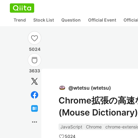
Trend
Stock List
Question
Official Event
Offici
5024
3633
@
wtetsu
(
wtetsu
)
Chrome拡張の
(Mouse Dictionary)
more_horiz
JavaScript
Chrome
chrome-extensi
5024