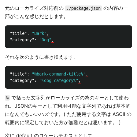
元のローカライズ対応前の
の内容の一
./package.json
部がこんな感じだとします。
"title"
:
"Bark"
,
"category"
:
"Dog"
,
それを次のように書き換えます。
"title"
:
"%bark-command-title%"
,
"category"
:
"%dog-category%"
,
で括った文字列がローカライズの為のキーとして使わ
%
れ、JSONのキーとして利用可能な文字列であれば基本的
になんでもいいハズです。( ただ使用する文字は ASCII の
範囲内に限定しておいた方が無難だとは思います。 )
次に default のロケールテキストとして