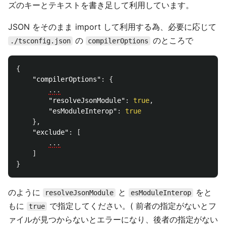
ズのキーとテキストを書き足して利用しています。
JSON をそのまま import して利用する為、必要に応じて
の
のところで
./tsconfig.json
compilerOptions
{
"compilerOptions"
:
{
...
"resolveJsonModule"
:
true
,
"esModuleInterop"
:
true
},
"exclude"
:
[
...
]
}
のように
と
をと
resolveJsonModule
esModuleInterop
もに
で指定してください。( 前者の指定がないとフ
true
ァイルが見つからないとエラーになり、後者の指定がない