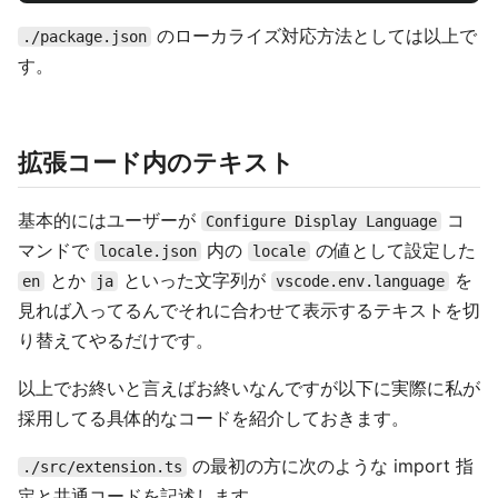
のローカライズ対応方法としては以上で
./package.json
す。
拡張コード内のテキスト
基本的にはユーザーが
コ
Configure Display Language
マンドで
内の
の値として設定した
locale.json
locale
とか
といった文字列が
を
en
ja
vscode.env.language
見れば入ってるんでそれに合わせて表示するテキストを切
り替えてやるだけです。
以上でお終いと言えばお終いなんですが以下に実際に私が
採用してる具体的なコードを紹介しておきます。
の最初の方に次のような import 指
./src/extension.ts
定と共通コードを記述します。