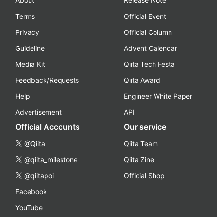
About
Release Note
Terms
Official Event
Privacy
Official Column
Guideline
Advent Calendar
Media Kit
Qiita Tech Festa
Feedback/Requests
Qiita Award
Help
Engineer White Paper
Advertisement
API
Official Accounts
Our service
@Qiita
Qiita Team
@qiita_milestone
Qiita Zine
@qiitapoi
Official Shop
Facebook
YouTube