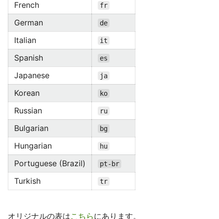
French
fr
German
de
Italian
it
Spanish
es
Japanese
ja
Korean
ko
Russian
ru
Bulgarian
bg
Hungarian
hu
Portuguese (Brazil)
pt-br
Turkish
tr
オリジナルの表は
こちら
にあります。