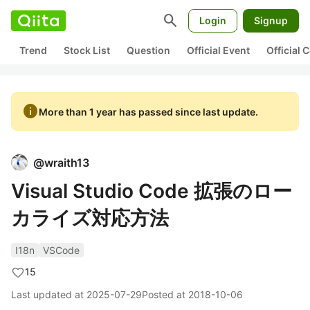
search
Login
Signup
Trend
Stock List
Question
Official Event
Official
info
More than 1 year has passed since last update.
@
wraith13
Visual Studio Code 拡張のロー
カライズ対応方法
I18n
VSCode
15
Last updated at
2025-07-29
Posted at
2018-10-06