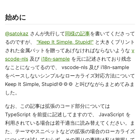
始めに
@satokaz
さんが先行して
同様の記事
を書いてくださって
るのですが、
"Keep It Simple, Stupid!"
と大きくプリント
された金属バットを贈ってあげなければならないような
v
scode-nls
及び
i18n-sample
を元に記述されており残念
なことになってるので、 vscode-nls 及び i18n-sample
をベースしないシンプルなローカライズ対応方法について
Keep It Simple, Stupid!💢💢💢 と叫びながらまとめてみま
した。
なお、この記事は拡張のコード部分については
TypeScript を前提に記述してますので、 JavaScript を
利用されている場合は若干適当に読み替えてください。ま
た、テーマやスニペットなどの拡張の場合のローカライズ
については試しておらず、その周りの事情は私は把握して