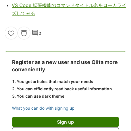
VS Code 拡張機能のコマンドタイトル名をローカライ
ズしてみる
comment
0
Register as a new user and use Qiita more
conveniently
You get articles that match your needs
You can efficiently read back useful information
You can use dark theme
What you can do with signing up
Sign up