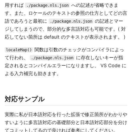
用すれば
への記述が省略できま
./package.nls.json
す。また、ロケールのテキストの参照の仕方としてどの言
語であろうと最初に
の記述とマー
./package.nls.json
ジしてしまうので、部分的な多言語対応も可能です。( 対
応してない箇所は default のテキストが表示されます。 )
関数は引数のチェックがコンパイラによっ
localeMap()
て行われ、
に存在しないキーが指
./package.nls.json
定されるとコンパイルエラーになりますし、 VS Code に
よる入力補完も効きます。
対応サンプル
実際に私が日本語対応を行った拡張で修正箇所がわかりや
すいように多言語対応の基礎部分と日本語対応部分を分け
てコミットしてるので良ければ参考にしてください。