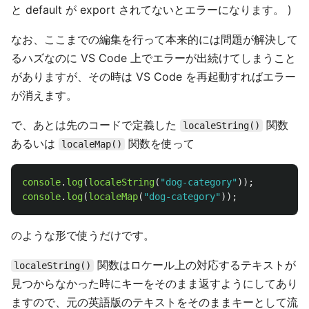
と default が export されてないとエラーになります。 )
なお、ここまでの編集を行って本来的には問題が解決して
るハズなのに VS Code 上でエラーが出続けてしまうこと
がありますが、その時は VS Code を再起動すればエラー
が消えます。
で、あとは先のコードで定義した
関数
localeString()
あるいは
関数を使って
localeMap()
console
.
log
(
localeString
(
"
dog-category
"
));
console
.
log
(
localeMap
(
"
dog-category
"
));
のような形で使うだけです。
関数はロケール上の対応するテキストが
localeString()
見つからなかった時にキーをそのまま返すようにしてあり
ますので、元の英語版のテキストをそのままキーとして流