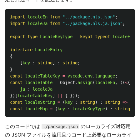
import
localeEn
from
"
../package.nls.json
"
;
import
localeJa
from
"
../package.nls.ja.json
"
;
export
type
LocaleKeyType
=
keyof
typeof
localeEn
;
interface
LocaleEntry
{
[
key
:
string
]
:
string
;
}
const
localeTableKey
=
vscode
.
env
.
language
;
const
localeTable
=
Object
.
assign
(
localeEn
,
((
<
{[
key
ja
:
localeJa
})[
localeTableKey
]
||
{
}));
const
localeString
=
(
key
:
string
)
:
string
=>
loca
const
localeMap
=
(
key
:
LocaleKeyType
)
:
string
=>
このコードでは
のローカライズ対応用
./package.json
の JSON ファイルを流用且つコード上必要なローカライ