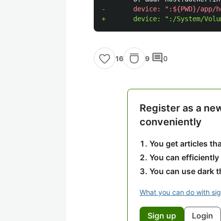
comment
9
0
16
Register as a ne
conveniently
You get articles t
You can efficiently
You can use dark 
What you can do with si
Sign up
Login