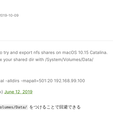
2019-10-09
t to try and export nfs shares on macOS 10.15 Catalina.
fix your shared dir with /System/Volumes/Data/
al -alldirs -mapall=501:20 192.168.99.100
k)
June 12, 2019
をつけることで回避できる
olumes/Data/