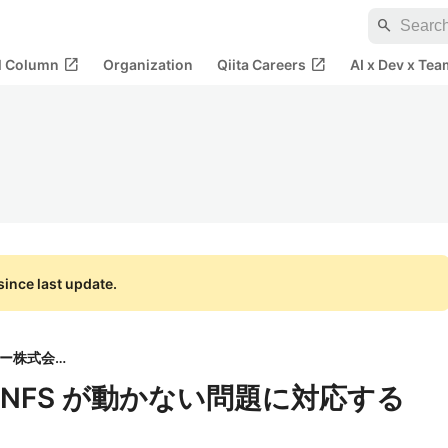
search
open_in_new
open_in_new
al Column
Organization
Qiita Careers
AI x Dev x Tea
ince last update.
ログリー株式会社
na で NFS が動かない問題に対応する