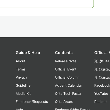
Guide & Help
Contents
Official
About
Release Note
@Qiita
Terms
Official Event
@qiita
Privacy
Official Column
@qiita
Guideline
Advent Calendar
Faceboo
Media Kit
Qiita Tech Festa
YouTube
Feedback/Requests
Qiita Award
Podcast
Help
Engineer White Paper