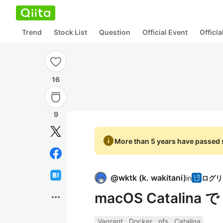
Trend
Stock List
Question
Official Event
Offici
16
9
info
More than 5 years have passed s
@
wktk
(
k. wakitani
)
in
macOS Catali
more_horiz
Vagrant
Docker
nfs
Catalina