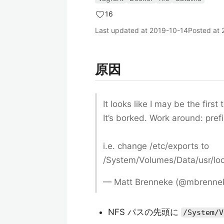
16
Last updated at
2019-10-14
Posted at
原因
It looks like I may be the firs
It’s borked. Work around: pre
i.e. change /etc/exports to
/System/Volumes/Data/usr/loc
— Matt Brenneke (@mbrenne
NFS パスの先頭に
/System/V