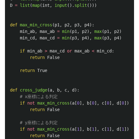
D
=
list
(
map
(
int
,
input
().
split
()))
def
max_min_cross
(
p1
,
p2
,
p3
,
p4
):
min_ab
,
max_ab
=
min
(
p1
,
p2
),
max
(
p1
,
p2
)
min_cd
,
max_cd
=
min
(
p3
,
p4
),
max
(
p3
,
p4
)
if
min_ab
>
max_cd
or
max_ab
<
min_cd
:
return
False
return
True
def
cross_judge
(
a
,
b
,
c
,
d
):
if
not
max_min_cross
(
a
[
0
],
b
[
0
],
c
[
0
],
d
[
0
]):
return
False
if
not
max_min_cross
(
a
[
1
],
b
[
1
],
c
[
1
],
d
[
1
]):
return
False