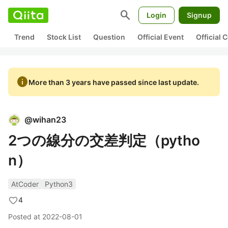
search
Login
Signup
Trend
Stock List
Question
Official Event
Official
info
More than 3 years have passed since last update.
@
wihan23
2つの線分の交差判定（pytho
n）
AtCoder
Python3
4
Posted at
2022-08-01