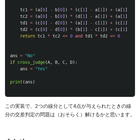
tc1
=
(
a
[
0
]
-
b
[
0
])
*
(
c
[
1
]
-
a
[
1
])
+
(
a
[
1
]
-
b
[
tc2
=
(
a
[
0
]
-
b
[
0
])
*
(
d
[
1
]
-
a
[
1
])
+
(
a
[
1
]
-
b
[
td1
=
(
c
[
0
]
-
d
[
0
])
*
(
a
[
1
]
-
c
[
1
])
+
(
c
[
1
]
-
d
[
td2
=
(
c
[
0
]
-
d
[
0
])
*
(
b
[
1
]
-
c
[
1
])
+
(
c
[
1
]
-
d
[
return
tc1
*
tc2
<=
0
and
td1
*
td2
<=
0
ans
=
"
No
"
if
cross_judge
(
A
,
B
,
C
,
D
):
ans
=
"
Yes
"
print
(
ans
)
この実装で、2つの線分として4点が与えられたときの線
分の交差判定の問題は（おそらく）解けるかと思います。