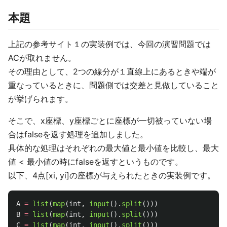
本題
上記の参考サイト１の実装例では、今回の演習問題では
ACが取れません。
その理由として、2つの線分が１直線上にあるときや端が
重なっているときに、問題側では交差と見做していること
が挙げられます。
そこで、x座標、y座標ごとに座標が一切被っていない場
合はfalseを返す処理を追加しました。
具体的な処理はそれぞれの最大値と最小値を比較し、最大
値 < 最小値の時にfalseを返すというものです。
以下、4点[xi, yi]の座標が与えられたときの実装例です。
A
=
list
(
map
(
int
,
input
().
split
()))
B
=
list
(
map
(
int
,
input
().
split
()))
C
=
list
(
map
(
int
,
input
().
split
()))