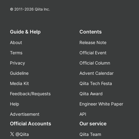
© 2011-
2026
Qiita Inc.
Guide & Help
Contents
About
Release Note
Terms
Official Event
Privacy
Official Column
Guideline
Advent Calendar
Media Kit
Qiita Tech Festa
Feedback/Requests
Qiita Award
Help
Engineer White Paper
Advertisement
API
Official Accounts
Our service
@Qiita
Qiita Team