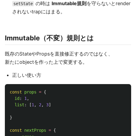
の時は
Immutable規則
を守らないとrender
setState
されないtrapにはまる。
Immutable（不変）規則とは
既存のStateやPropsを直接修正するのではなく、
新たにobjectを作った上で変更する。
正しい使い方
const
props
=
{
id
:
1
,
list
:
[
1
,
2
,
3
]
}
const
nextProps
=
{