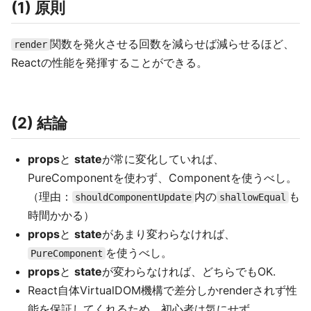
(1) 原則
関数を発火させる回数を減らせば減らせるほど、
render
Reactの性能を発揮することができる。
(2) 結論
props
と
state
が常に変化していれば、
PureComponentを使わず、Componentを使うべし。
（理由：
内の
も
shouldComponentUpdate
shallowEqual
時間かかる）
props
と
state
があまり変わらなければ、
を使うべし。
PureComponent
props
と
state
が変わらなければ、どちらでもOK.
React自体VirtualDOM機構で差分しかrenderされず性
能を保証してくれるため、初心者は気にせず