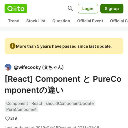
search
Login
Signup
Trend
Stock List
Question
Official Event
Official
info
More than 5 years have passed since last update.
@
wifecooky
(
文ちゃん
)
[React] Component と PureCo
mponentの違い
Component
React
shouldComponentUpdate
PureComponent
219
Last updated at
2019-04-15
Posted at
2018-01-16