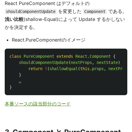
React PureComponent はデフォルトの
を変更した
である。
shouldComponentUpdate
Component
浅い比較
(shallow-Equal)によって Update するかしない
かを決定する。
React.PureComponentのイメージ
class
PureComponent
extends
React
.
Component
{
shouldComponentUpdate
(
nextProps
,
nextState
)
{
return
!
(
shallowEqual
(
this
.
props
,
nextProps
)
}
…
}
本番ソースの該当部分のコード