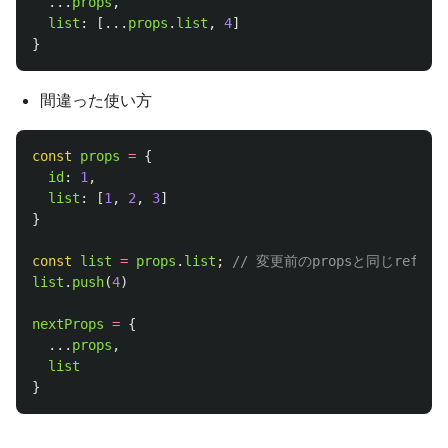
...
props
,
list
:
[...
props
.
list
,
4
]
}
間違った使い方
const
props
=
{
id
:
1
,
list
:
[
1
,
2
,
3
]
}
const
list
=
props
.
list
;
// 変更前のpropsと同じrefer
list
.
push
(
4
)
nextProps
=
{
...
props
,
list
}