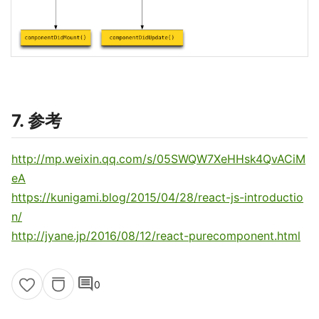
7. 参考
http://mp.weixin.qq.com/s/05SWQW7XeHHsk4QvACiM
eA
https://kunigami.blog/2015/04/28/react-js-introductio
n/
http://jyane.jp/2016/08/12/react-purecomponent.html
comment
0