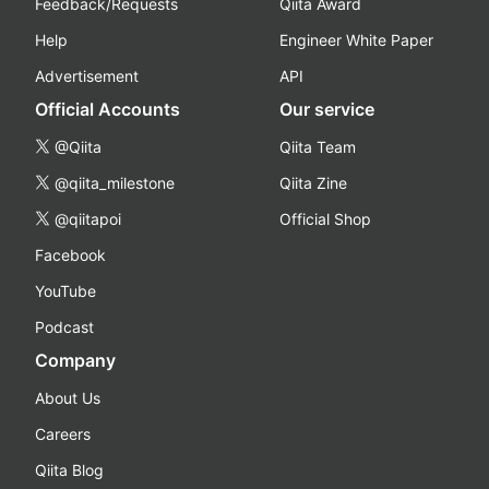
Feedback/Requests
Qiita Award
Help
Engineer White Paper
Advertisement
API
Official Accounts
Our service
@Qiita
Qiita Team
@qiita_milestone
Qiita Zine
@qiitapoi
Official Shop
Facebook
YouTube
Podcast
Company
About Us
Careers
Qiita Blog