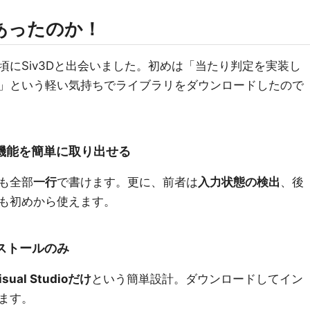
あったのか！
にSiv3Dと出会いました。初めは「当たり判定を実装し
」という軽い気持ちでライブラリをダウンロードしたので
な機能を簡単に取り出せる
も全部
一行
で書けます。更に、前者は
入力状態の検出
、後
も初めから使えます。
ストールのみ
isual Studioだけ
という簡単設計。ダウンロードしてイン
ます。