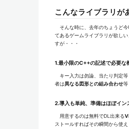
こんなライブラリが
そんな時に、去年のちょうど今頃
てあるゲームライブラリが欲しい
すが・・・
1.最小限のC++の記述で必要
キー入力は勿論、当たり判定等
者は
異なる図形との組み合わせ
等
2.導入も単純、準備はほぼイン
用意するのは無料でDL出来る
V
ストールすればその瞬間から使え