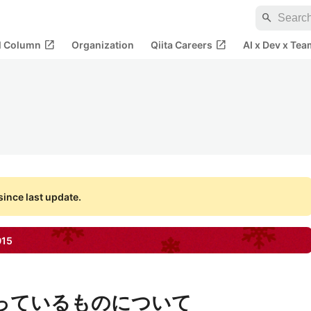
search
open_in_new
open_in_new
al Column
Organization
Qiita Careers
AI x Dev x Tea
ince last update.
015
で作っているものについて