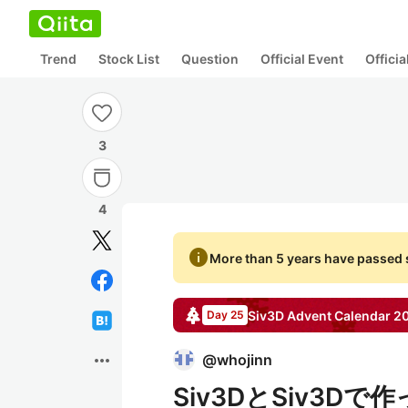
Trend
Stock List
Question
Official Event
Offici
3
4
info
More than 5 years have passed s
Siv3D
Advent Calendar
2
Day 25
more_horiz
@
whojinn
Siv3DとSiv3D