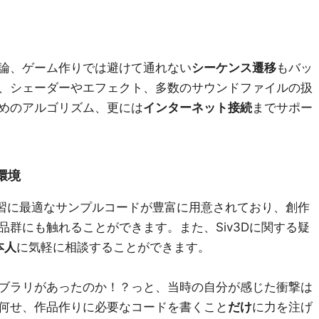
論、ゲーム作りでは避けて通れない
シーケンス遷移
もバッ
、シェーダーやエフェクト、多数のサウンドファイルの扱
めのアルゴリズム、更には
インターネット接続
までサポー
環境
学習に最適なサンプルコードが豊富に用意されており、創作
群にも触れることができます。また、Siv3Dに関する疑
本人
に気軽に相談することができます。
ブラリがあったのか！？っと、当時の自分が感じた衝撃は
何せ、作品作りに必要なコードを書くこと
だけ
に力を注げ