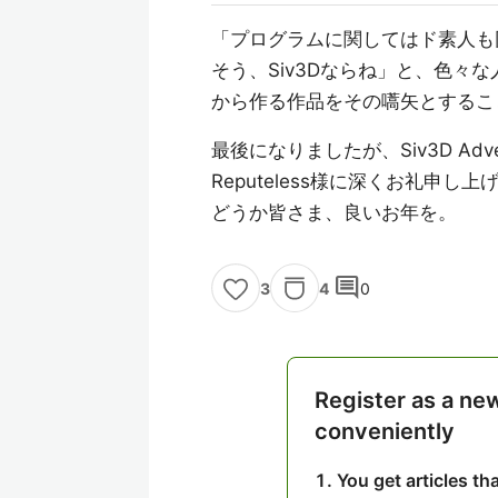
「プログラムに関してはド素人も
そう、Siv3Dならね」と、色々
から作る作品をその嚆矢とするこ
最後になりましたが、Siv3D Adv
Reputeless様に深くお礼申し上
どうか皆さま、良いお年を。
comment
4
0
3
Register as a ne
conveniently
You get articles t