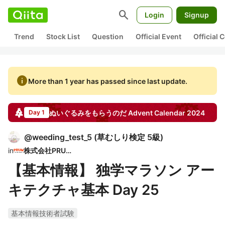
search
Login
Signup
Trend
Stock List
Question
Official Event
Official
info
More than 1 year has passed since last update.
ぬいぐるみをもらうのだ
Advent Calendar
2024
Day 1
@
weeding_test_5
(
草むしり検定 5級
)
in
株式会社PRUM
【基本情報】 独学マラソン アー
キテクチャ基本 Day 25
基本情報技術者試験