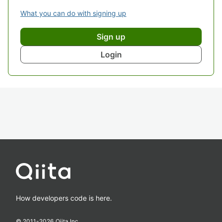
What you can do with signing up
Sign up
Login
How developers code is here.
© 2011-
2026
Qiita Inc.