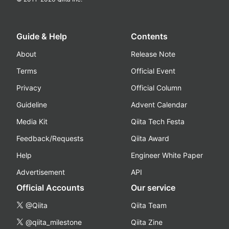
Guide & Help
Contents
About
Release Note
Terms
Official Event
Privacy
Official Column
Guideline
Advent Calendar
Media Kit
Qiita Tech Festa
Feedback/Requests
Qiita Award
Help
Engineer White Paper
Advertisement
API
Official Accounts
Our service
@Qiita
Qiita Team
@qiita_milestone
Qiita Zine