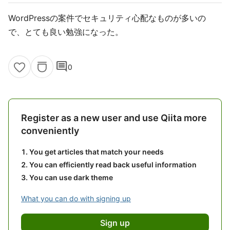
WordPressの案件でセキュリティ心配なものが多いの
で、とても良い勉強になった。
comment
0
Register as a new user and use Qiita more
conveniently
You get articles that match your needs
You can efficiently read back useful information
You can use dark theme
What you can do with signing up
Sign up