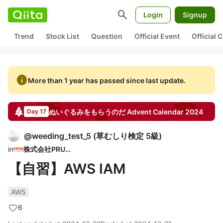
search
Login
Signup
Trend
Stock List
Question
Official Event
Official
info
More than 1 year has passed since last update.
ぬいぐるみをもらうのだ
Advent Calendar
2024
Day 17
@
weeding_test_5
(
草むしり検定 5級
)
in
株式会社PRUM
【自習】AWS IAM
AWS
6