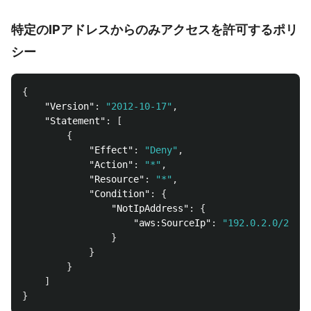
特定のIPアドレスからのみアクセスを許可するポリ
シー
{
"Version"
:
"2012-10-17"
,
"Statement"
:
[
{
"Effect"
:
"Deny"
,
"Action"
:
"*"
,
"Resource"
:
"*"
,
"Condition"
:
{
"NotIpAddress"
:
{
"aws:SourceIp"
:
"192.0.2.0/24"
}
}
}
]
}