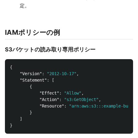
定。
IAMポリシーの例
S3バケットの読み取り専用ポリシー
{
"Version"
:
"2012-10-17"
,
"Statement"
:
[
{
"Effect"
:
"Allow"
,
"Action"
:
"s3:GetObject"
,
"Resource"
:
"arn:aws:s3:::example-bucket
}
]
}