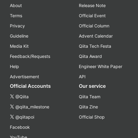
About
Release Note
Terms
Official Event
Privacy
Official Column
Guideline
Advent Calendar
Media Kit
Qiita Tech Festa
Feedback/Requests
Qiita Award
Help
Engineer White Paper
Advertisement
API
Official Accounts
Our service
@Qiita
Qiita Team
@qiita_milestone
Qiita Zine
@qiitapoi
Official Shop
Facebook
YouTube