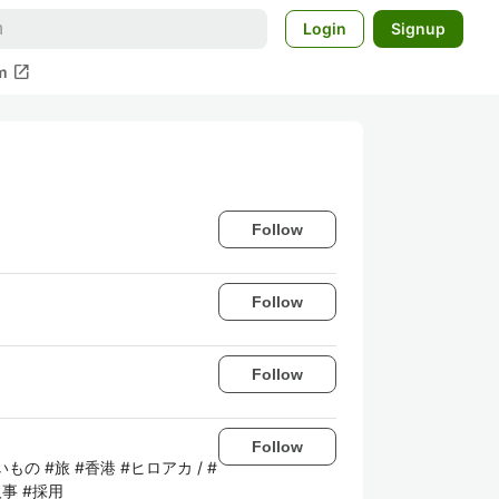
Login
Signup
open_in_new
m
Follow
Follow
Follow
Follow
いもの #旅 #香港 #ヒロアカ / #
人事 #採用