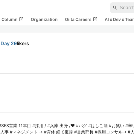
search
open_in_new
open_in_new
al Column
Organization
Qiita Careers
AI x Dev x Tea
ay 29
likers
SES営業 11年目 #採用 / #兵庫 出身 /❤️ #パグ #はしご酒 #お笑い #辛
→ #人事 #マネジメント → #育休 経て復帰 #営業部長 #採用コンサル→ #