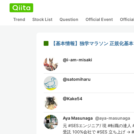
Trend
Stock List
Question
Official Event
Offici
【基本情報】独学マラソン 正規化基本 D
@
i-am-misaki
@
satomiharu
@
Kake54
Aya Masunaga
@
aya-masunaga
元 #SESエンジニア/ 現 #転職の達人 #
受託 100%会社で #SES 立ち上げ 