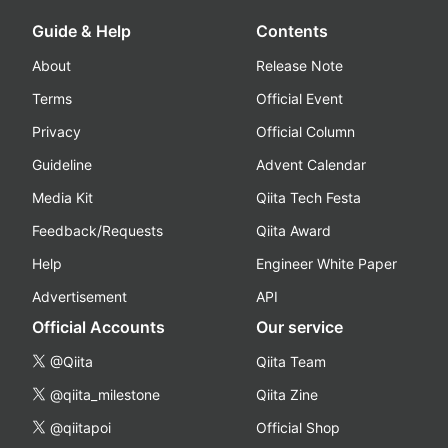
Guide & Help
Contents
About
Release Note
Terms
Official Event
Privacy
Official Column
Guideline
Advent Calendar
Media Kit
Qiita Tech Festa
Feedback/Requests
Qiita Award
Help
Engineer White Paper
Advertisement
API
Official Accounts
Our service
@Qiita
Qiita Team
@qiita_milestone
Qiita Zine
@qiitapoi
Official Shop