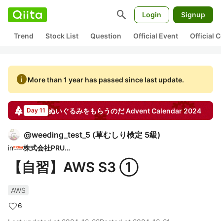
search
Login
Signup
Trend
Stock List
Question
Official Event
Official
info
More than 1 year has passed since last update.
ぬいぐるみをもらうのだ
Advent Calendar
2024
Day 11
@
weeding_test_5
(
草むしり検定 5級
)
in
株式会社PRUM
【自習】AWS S3 ①
AWS
6