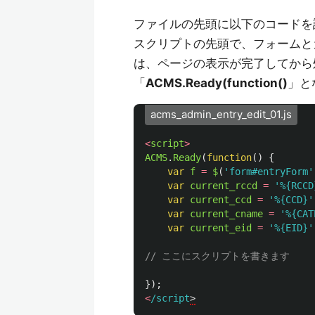
ファイルの先頭に以下のコードを
スクリプトの先頭で、フォームとカ
は、ページの表示が完了してから
「
ACMS.Ready(function()
」と
acms_admin_entry_edit_01.js
<
script
>
ACMS
.
Ready
(
function
()
{
var
f
=
$
(
'
form#entryForm
'
var
current_rccd
=
'
%{RCCD
var
current_ccd
=
'
%{CCD}
'
var
current_cname
=
'
%{CAT
var
current_eid
=
'
%{EID}
'
// ここにスクリプトを書きます
});
<
/script