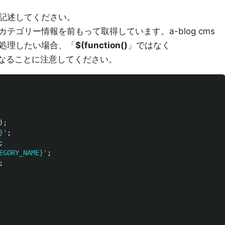
記述してください。
テゴリー情報を前もって取得しています。a-blog cms
処理したい場合、「
$(function()
」ではなく
なることに注意してください。
);
}
'
;
;
EGORY_NAME}
'
;
;