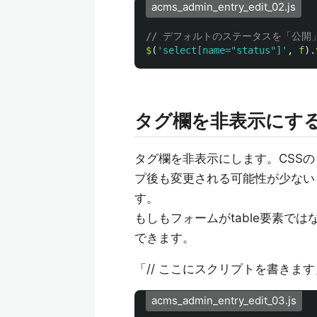
acms_admin_entry_edit_02.js
// デフォルトのステータスを「公開
$
(
'
select[name="status"]
'
,
f
).
タグ欄を非表示にす
タグ欄を非表示にします。CSSの「
プ後も変更される可能性が少ない「
す。
もしもフォームがtable要素では
できます。
「// ここにスクリプトを書きま
acms_admin_entry_edit_03.js