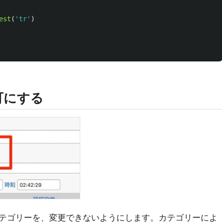
est
(
'
tr
'
)
可にする
テゴリーを、変更できないようにします。カテゴリーによ