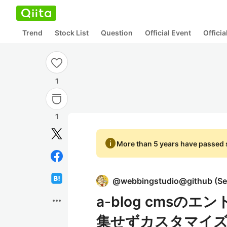
Trend
Stock List
Question
Official Event
Offici
1
1
info
More than 5 years have passed s
@
webbingstudio@github
(
Se
a-blog cmsのエ
more_horiz
集せずカスタマイ