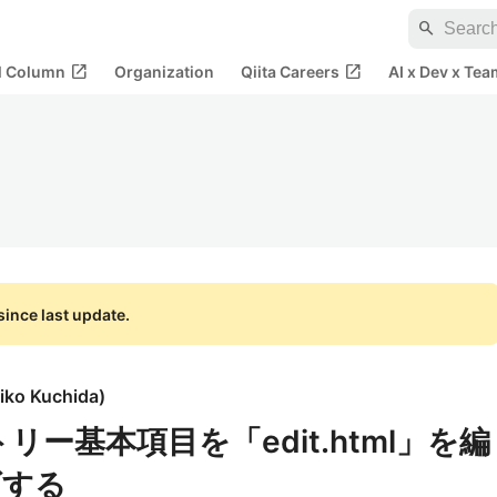
search
open_in_new
open_in_new
al Column
Organization
Qiita Careers
AI x Dev x Tea
ince last update.
iko Kuchida
)
ントリー基本項目を「edit.html」を編
ズする