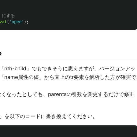
」にする
val
(
'
open
'
);
る
nth-child」でもできそうに思えますが、バージョンアッ
name属性の値」から直上のtr要素を解析した方が確実で
なくなったとしても、parentsの引数を変更するだけで修正
す」を以下のコードに書き換えてください。