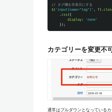
// タグ欄を非表示にする
$
(
'
input[name="tag"]
'
,
f
).
clos
.
css
({
display
:
'
none
'
});
カテゴリーを変更不
通常はプルダウンとなっているカ