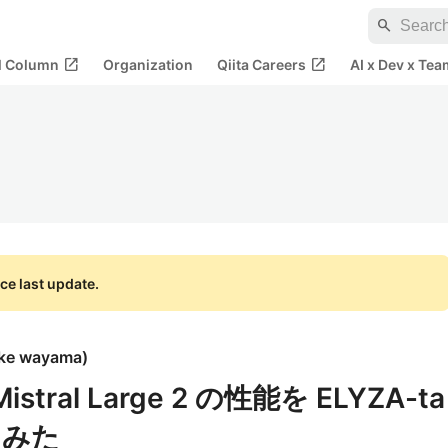
search
open_in_new
open_in_new
al Column
Organization
Qiita Careers
AI x Dev x Tea
ce last update.
ke wayama
)
 Mistral Large 2 の性能を ELYZA-ta
てみた