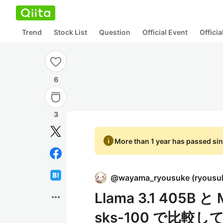
Trend
Stock List
Question
Official Event
Offici
6
3
info
More than 1 year has passed sin
@
wayama_ryousuke
(
ryousu
Llama 3.1 405B と
more_horiz
sks-100 で比較し