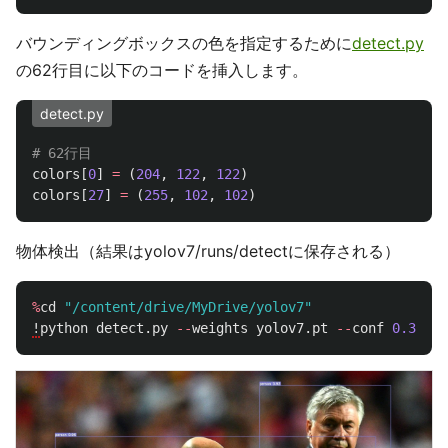
バウンディングボックスの色を指定するために
detect.py
の62行目に以下のコードを挿入します。
detect.py
colors
[
0
]
=
(
204
,
122
,
122
)
colors
[
27
]
=
(
255
,
102
,
102
)
物体検出（結果はyolov7/runs/detectに保存される）
%
cd
"
/content/drive/MyDrive/yolov7
"
!
python
detect
.
py
--
weights
yolov7
.
pt
--
conf
0.3
--
i