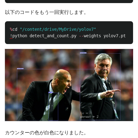
以下のコードをもう一回実行します。
%
cd
"
/content/drive/MyDrive/yolov7
"
!
python
detect_and_count
.
py
--
weights
yolov7
.
pt
--
co
カウンターの色が白色になりました。