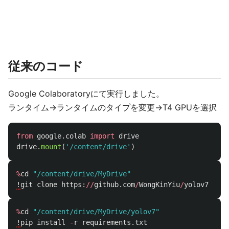
従来のコード
Google Colaboratoryにて実行しました。
ランタイム->ランタイムのタイプを変更->T4 GPUを選択
from
google.colab
import
drive
drive
.
mount
(
'
/content/drive
'
)
%
cd
"
/content/drive/MyDrive
"
!
git
clone
https
:
//
github
.
com
/
WongKinYiu
/
yolov7
%
cd
"
/content/drive/MyDrive/yolov7
"
!
pip
install
-
r
requirements
.
txt