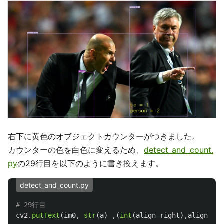
右下に黄色のオブジェクトカウンターがつきました。
カウンターの色を白色に変えるため、
detect_and_count.
py
の29行目を以下のように書き換えます。
detect_and_count.py
cv2
.
putText
(
im0
,
str
(
a
)
,(
int
(
align_right
),
align_bot