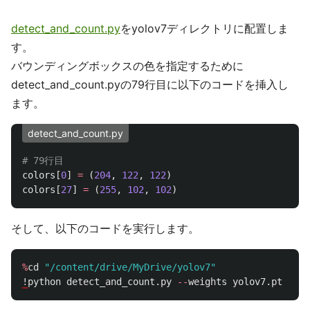
detect_and_count.py
をyolov7ディレクトリに配置しま
す。
バウンディングボックスの色を指定するために
detect_and_count.pyの79行目に以下のコードを挿入し
ます。
detect_and_count.py
colors
[
0
]
=
(
204
,
122
,
122
)
colors
[
27
]
=
(
255
,
102
,
102
)
そして、以下のコードを実行します。
%
cd
"
/content/drive/MyDrive/yolov7
"
!
python
detect_and_count
.
py
--
weights
yolov7
.
pt
--
co