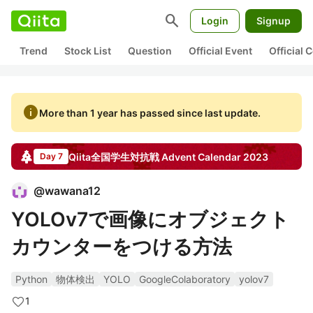
search
Login
Signup
Trend
Stock List
Question
Official Event
Official
info
More than 1 year has passed since last update.
Qiita全国学生対抗戦
Advent Calendar
2023
Day 7
@
wawana12
YOLOv7で画像にオブジェクト
カウンターをつける方法
Python
物体検出
YOLO
GoogleColaboratory
yolov7
1