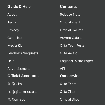
Guide & Help
Contents
About
Release Note
Terms
Official Event
Privacy
Official Column
Guideline
Advent Calendar
Media Kit
Qiita Tech Festa
Feedback/Requests
Qiita Award
Help
Engineer White Paper
Advertisement
API
Official Accounts
Our service
@Qiita
Qiita Team
@qiita_milestone
Qiita Zine
@qiitapoi
Official Shop