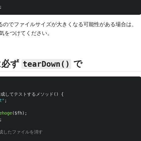
;
るのでファイルサイズが大きくなる可能性がある場合は、
気をつけてください。
は必ず
で
tearDown()
を作成してテストするメソッド
()
{
t"
;
ehoge
(
$fh
);
;
作成したファイルを消す