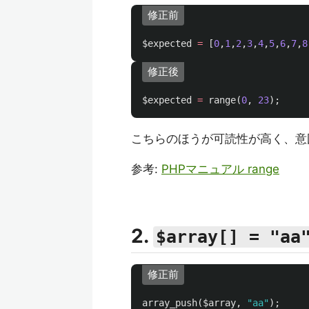
修正前
$expected
=
[
0
,
1
,
2
,
3
,
4
,
5
,
6
,
7
,
8
修正後
$expected
=
range
(
0
,
23
);
こちらのほうが可読性が高く、意
参考:
PHPマニュアル range
2.
$array[] = "aa
修正前
array_push
(
$array
,
"aa"
);