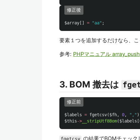
修正後
$array
[]
=
"aa"
;
要素１つを追加するだけなら、こ
参考:
PHPマニュアル array_push
3. BOM 撤去は
fge
修正前
$labels
=
fgetcsv
(
$fh
,
0
,
","
)
$this
->
__stripUtf8Bom
(
$labels
[
の結果でBOMチェック
fgetcsv