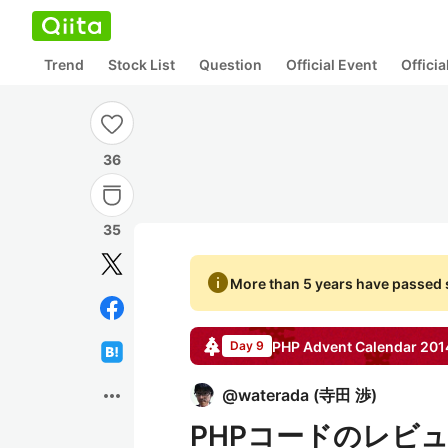
Trend
Stock List
Question
Official Event
Offici
36
35
info
More than 5 years have passed s
PHP
Advent Calendar
201
Day 9
more_horiz
@
waterada
(
寺田 渉
)
PHPコードのレビ