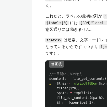
ん。
これだと、ラベルの最初の列が
"
には
$labels[0]
[BOM]"label 
意図通りには動きません。
は通常、文字コードレ
fgetcsv
なっているからです（つまり
fge
です）。
修正後
//一旦開いてBOM撤去
$contents
=
file_get_contents
(
if
(
$this
->
__stripUtf8Bom
(
$con
fclose
(
$fh
);
$path2
=
tmpfile
();
file_put_contents
(
$path2
,
$fh
=
fopen
(
$path2
);