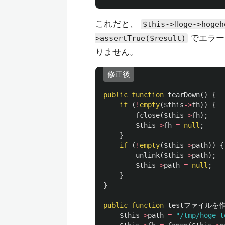
これだと、
$this->Hoge->hogeh
でエラー
>assertTrue($result)
りません。
修正後
public
function
tearDown
()
{
if
(
!
empty
(
$this
->
fh
))
{
fclose
(
$this
->
fh
);
$this
->
fh
=
null
;
}
if
(
!
empty
(
$this
->
path
))
{
unlink
(
$this
->
path
);
$this
->
path
=
null
;
}
}
public
function
testファイル
$this
->
path
=
"/tmp/hoge_t