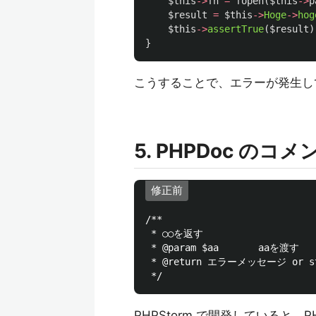
$this
->
fh
=
fopen
(
$this
->
p
$result
=
$this
->
Hoge
->
hog
$this
->
assertTrue
(
$result
)
}
こうすることで、エラーが発生し
5. PHPDoc の
修正前
/**

 * ○○を返す

 * @param $aa       aaを渡す

 * @return エラーメッセージ or st
 */
PHPStorm で開発していると