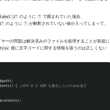
のように
で囲まれていた場合、
label 1"
"
のように
が解釈されていない値が入ってしまって、
1"
"
イヤーの問題は解決済みのファイルを処理することが前提に
後に文字コードに関する情報を扱うのは正しくない
tcsv
$path
);
tents
))
{
//UTF-8 の BOM を撤去したらtrueを返す
$contents
);