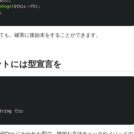
ath
);
ehoge
(
$this
->
fh
);
;
ても、確実に後始末をすることができます。
コメントには型宣言を
ring で○○

、PHPDoc にかかれた型で、静的な文法チェックやメソッドの