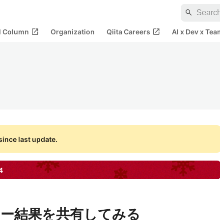
search
open_in_new
open_in_new
al Column
Organization
Qiita Careers
AI x Dev x Tea
ince last update.
4
ュー結果を共有してみる