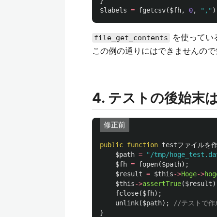
}
$labels
=
fgetcsv
(
$fh
,
0
,
","
)
を使ってい
file_get_contents
この例の通りにはできませんので
4. テストの後始末
修正前
public
function
testファイル
$path
=
"/tmp/hoge_test.da
$fh
=
fopen
(
$path
);
$result
=
$this
->
Hoge
->
hog
$this
->
assertTrue
(
$result
)
fclose
(
$fh
);
unlink
(
$path
);
//テストで
}