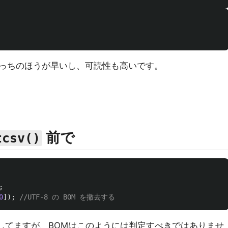
っちのほうが早いし、可読性も高いです。
前で
tcsv()
;
0
]);
//UTF-8 の BOM を撤去する
してますが、BOMはこのようには判定すべきではありませ