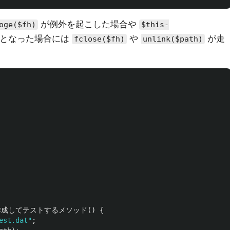
が例外を起こした場合や
oge($fh)
$this-
となった場合には
や
が走
fclose($fh)
unlink($path)
を作成してテストするメソッド
()
{
est.dat"
;