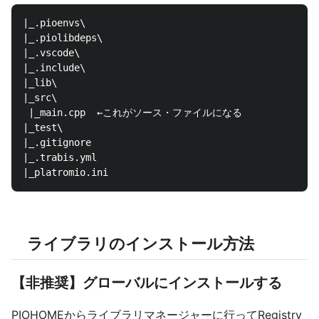
|_.pioenvs\

|_.piolibdeps\

|_.vscode\

|_.include\

|_lib\

|_src\

 |_main.cpp  ←これがソース・ファイルになる

|_test\

|_.gitignore

|_.trabis.yml

ライブラリのインストール方法
【非推奨】グローバルにインストールする
PIOHOMEからライブラリマネージャーに行ってRegistry