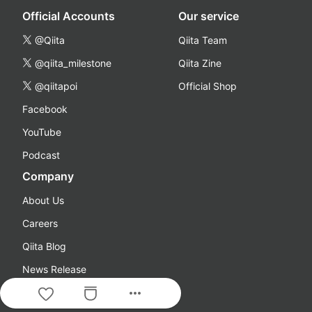
Official Accounts
Our service
@Qiita
Qiita Team
@qiita_milestone
Qiita Zine
@qiitapoi
Official Shop
Facebook
YouTube
Podcast
Company
About Us
Careers
Qiita Blog
News Release
more_horiz