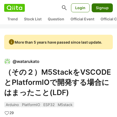
search
Login
Signup
Trend
Stock List
Question
Official Event
Official
info
More than 5 years have passed since last update.
@
watarukato
（その２）M5StackをVSCODE
とPlatformIOで開発する場合に
はまったこと(LDF)
Arduino
PlatformIO
ESP32
M5stack
29