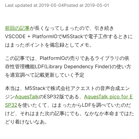
Last updated at
2019-05-04
Posted at
2019-05-01
前回の記事
が長くなってしまったので、引き続き
VSCODE + PlatformIOでM5Stackで電子工作するときに
はまったポイントを備忘録としてメモ。
この記事では、PlatformIOの売りであるライブラリの依
存性管理機能LDF(Library Dependency Finder)の使い方
を適宜調べて記載更新していく予定
本当は、M5Stackで株式会社アクエストの音声合成エン
ジン
AquesTalk
のESP32版である、
AquesTalk pico for E
SP32
を使いたくて、はまったからLDFを調べていたのだ
けど、それはまた次の記事にでも。なかなか本命まではた
どり着けないなあ。