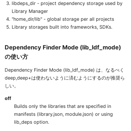
libdeps_dir - project dependency storage used by
Library Manager
"home_dir/lib" - global storage per all projects
Library storages built into frameworks, SDKs.
Dependency Finder Mode (lib_ldf_mode)
の使い方
Dependency Finder Mode (lib_ldf_mode) は、なるべく
deep,deep+は使わないように済むようにするのが推奨ら
しい。
off
Builds only the libraries that are specified in
manifests (library.json, module.json) or using
lib_deps option.