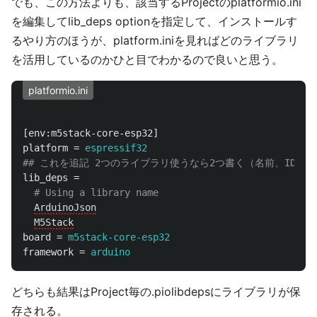
でも、この方法よりも、該当するProjectのplatformio.ini
を編集してlib_deps optionを指定して、インストールす
るやり方のほうが、platform.iniを見ればどのライブラリ
を活用しているのかひと目でわかるので良いと思う。
platformio.ini
[env:m5stack-core-esp32]
platform
=
espressif32
lib_deps
=
ArduinoJson
M5Stack
board
=
m5stack-core-esp32
framework
=
arduino
どちらも結果はProject毎の.piolibdepsにライブラリが保
存される。