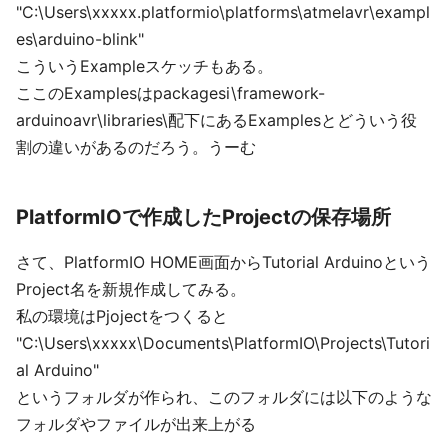
"C:\Users\xxxxx.platformio\platforms\atmelavr\exampl
es\arduino-blink"
こういうExampleスケッチもある。
ここのExamplesはpackagesi\framework-
arduinoavr\libraries\配下にあるExamplesとどういう役
割の違いがあるのだろう。うーむ
PlatformIOで作成したProjectの保存場所
さて、PlatformIO HOME画面からTutorial Arduinoという
Project名を新規作成してみる。
私の環境はPjojectをつくると
"C:\Users\xxxxx\Documents\PlatformIO\Projects\Tutori
al Arduino"
というフォルダが作られ、このフォルダには以下のような
フォルダやファイルが出来上がる