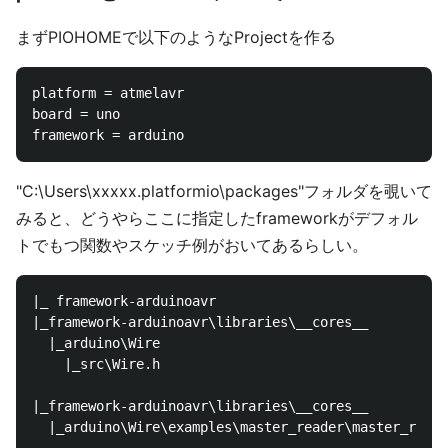
まずPIOHOMEで以下のようなProjectを作る
platform = atmelavr

board = uno

"C:\Users\xxxxx.platformio\packages"フォルダを覗いて
みると、どうやらここに指定したframeworkがデフォル
トでもつ関数やスケッチ例がおいてあるらしい。
|_ framework-arduinoavr

|_framework-arduinoavr\libraries\__cores__

  |_arduino\Wire

    |_src\Wire.h

|_framework-arduinoavr\libraries\__cores__

  |_arduino\Wire\examples\master_reader\master_reade