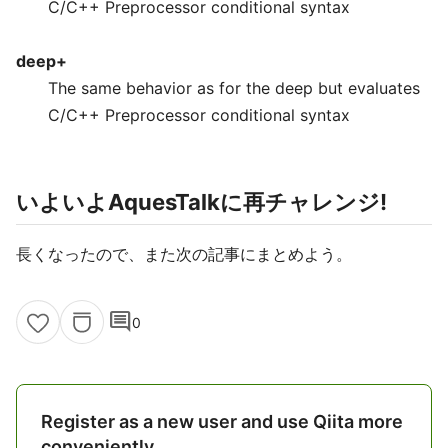
C/C++ Preprocessor conditional syntax
deep+
The same behavior as for the deep but evaluates
C/C++ Preprocessor conditional syntax
いよいよAquesTalkに再チャレンジ!
長くなったので、また次の記事にまとめよう。
comment
0
Register as a new user and use Qiita more
conveniently