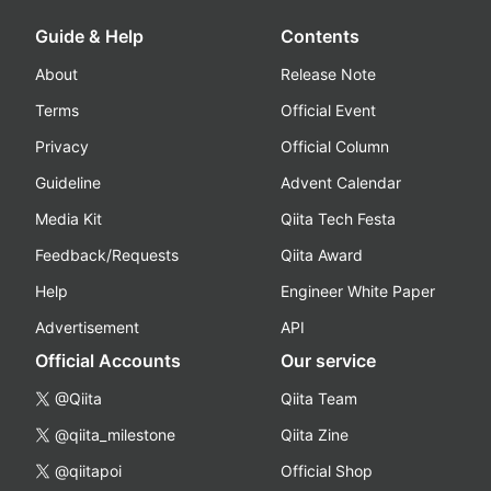
Guide & Help
Contents
About
Release Note
Terms
Official Event
Privacy
Official Column
Guideline
Advent Calendar
Media Kit
Qiita Tech Festa
Feedback/Requests
Qiita Award
Help
Engineer White Paper
Advertisement
API
Official Accounts
Our service
@Qiita
Qiita Team
@qiita_milestone
Qiita Zine
@qiitapoi
Official Shop