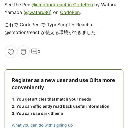
See the Pen
@emotion/react in CodePen
by Wataru
Yamada (
@wataru86
) on
CodePen
.
これで CodePen で TypeScript + React +
@emotion/react が使える環境ができました！
comment
0
Register as a new user and use Qiita more
conveniently
You get articles that match your needs
You can efficiently read back useful information
You can use dark theme
What you can do with signing up