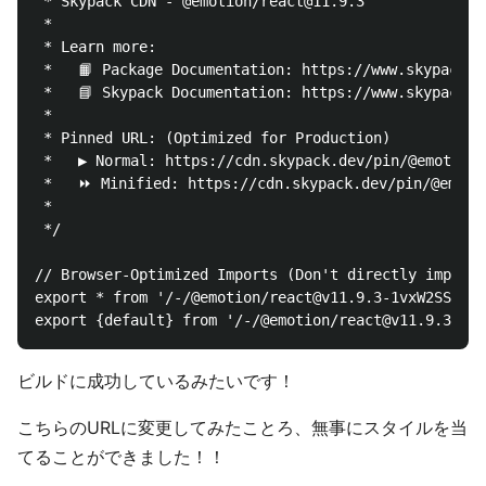
 * Skypack CDN - @emotion/react@11.9.3

 *

 * Learn more:

 *   📙 Package Documentation: https://www.skypack.d
 *   📘 Skypack Documentation: https://www.skypack.de
 *

 * Pinned URL: (Optimized for Production)

 *   ▶️ Normal: https://cdn.skypack.dev/pin/@emotion
 *   ⏩ Minified: https://cdn.skypack.dev/pin/@emotio
 *

 */

// Browser-Optimized Imports (Don't directly import 
export * from '/-/@emotion/react@v11.9.3-1vxW2SSj85k
ビルドに成功しているみたいです！
こちらのURLに変更してみたことろ、無事にスタイルを当
てることができました！！