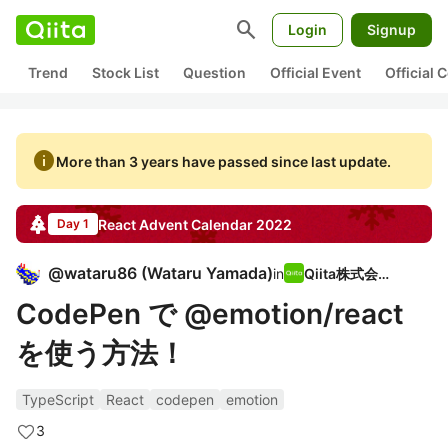
search
Login
Signup
Trend
Stock List
Question
Official Event
Official
info
More than 3 years have passed since last update.
React
Advent Calendar
2022
Day 1
@
wataru86
(
Wataru Yamada
)
in
Qiita株式会社
CodePen で @emotion/react
を使う方法！
TypeScript
React
codepen
emotion
3