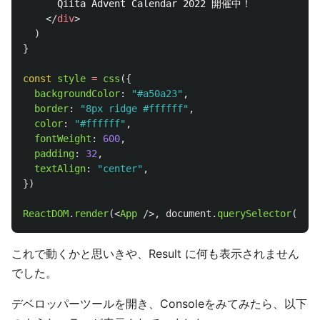
      Qiita Advent Calendar 2022 開催中！

</
div
>
)
}
const
style
=
css
({
backgroundColor
:
"
#a50a23
"
,
border
:
"
8px ridge #ffffff
"
,
color
:
"
#ffffff
"
,
fontWeight
:
600
,
padding
:
32
,
textAlign
:
"
center
"
,
})
ReactDOM
.
render
(<
App
/>,
document
.
querySelector
(
'
#ap
これで動くかと思いきや、Result に何も表示されません
でした。
デベロッパーツールを開き、Consoleをみてみたら、以下