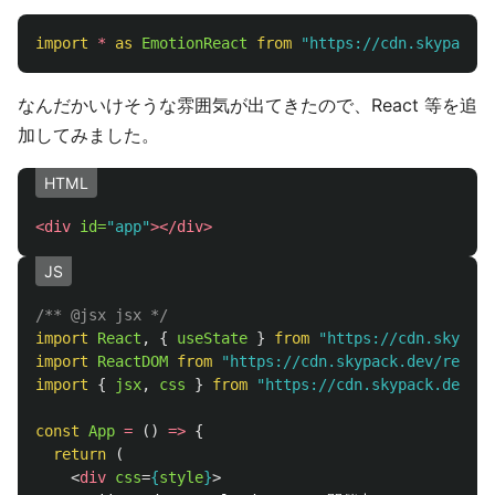
import
*
as 
EmotionReact
from
"
https://cdn.skypack.d
なんだかいけそうな雰囲気が出てきたので、React 等を追
加してみました。
HTML
<div
id=
"app"
></div>
JS
/** @jsx jsx */
import
React
,
{
useState
}
from
"
https://cdn.skypack
import
ReactDOM
from
"
https://cdn.skypack.dev/react-
import
{
jsx
,
css
}
from
"
https://cdn.skypack.dev/@
const
App
=
()
=>
{
return 
(
<
div
css
=
{
style
}
>