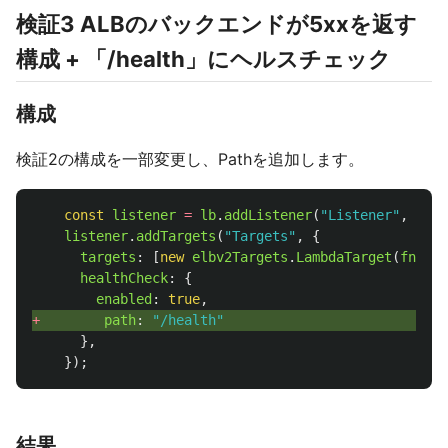
検証3 ALBのバックエンドが5xxを返す
構成 + 「/health」にヘルスチェック
構成
検証2の構成を一部変更し、Pathを追加します。
const
listener
=
lb
.
addListener
(
"
Listener
"
,
{
po
listener
.
addTargets
(
"
Targets
"
,
{
targets
:
[
new
elbv2Targets
.
LambdaTarget
(
fn
)],
healthCheck
:
{
enabled
:
true
,
+ 
path
:
"
/health
"
},
});
結果