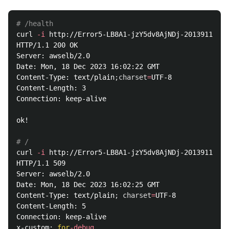
# /health
curl 
-i
 http://Error5-LB8A1-jzY5dv8AjNDj-201391188.a
HTTP/1.1 200 OK

Server: awselb/2.0

Date: Mon, 18 Dec 2023 16:02:22 GMT

Content-Type: text/plain
;
charset
=
UTF-8

Content-Length: 3

Connection: keep-alive

ok!

# /
curl 
-i
 http://Error5-LB8A1-jzY5dv8AjNDj-201391188.a
HTTP/1.1 509 

Server: awselb/2.0

Date: Mon, 18 Dec 2023 16:02:25 GMT

Content-Type: text/plain
;
charset
=
UTF-8

Content-Length: 5

Connection: keep-alive

x-custom: 
for
-debug