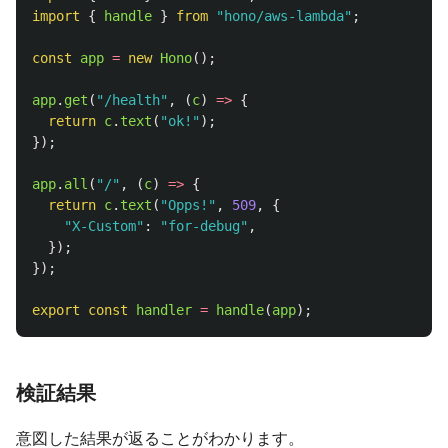
import
{
handle
}
from
"
hono/aws-lambda
"
;
const
app
=
new
Hono
();
app
.
get
(
"
/health
"
,
(
c
)
=>
{
return
c
.
text
(
"
ok!
"
);
});
app
.
all
(
"
/
"
,
(
c
)
=>
{
return
c
.
text
(
"
Opps!
"
,
509
,
{
"
X-Custom
"
:
"
for-debug
"
,
});
});
export
const
handler
=
handle
(
app
);
検証結果
意図した結果が返ることがわかります。