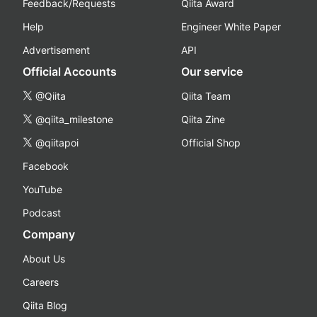
Feedback/Requests
Qiita Award
Help
Engineer White Paper
Advertisement
API
Official Accounts
Our service
@Qiita
Qiita Team
@qiita_milestone
Qiita Zine
@qiitapoi
Official Shop
Facebook
YouTube
Podcast
Company
About Us
Careers
Qiita Blog