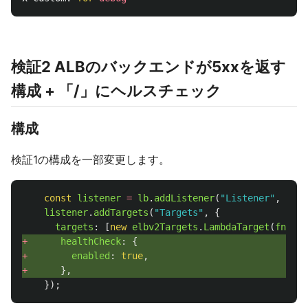
検証2 ALBのバックエンドが5xxを返す
構成 + 「/」にヘルスチェック
構成
検証1の構成を一部変更します。
const
listener
=
lb
.
addListener
(
"
Listener
"
,
{
po
listener
.
addTargets
(
"
Targets
"
,
{
targets
:
[
new
elbv2Targets
.
LambdaTarget
(
fn
)],
+ 
healthCheck
:
{
+ 
enabled
:
true
,
+ 
},
});