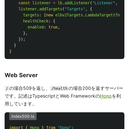
const
listener
=
lb
.
addListener
(
"
Listener
"
,
{
po
listener
.
addTargets
(
"
Targets
"
,
{
targets
:
[
new
elbv2Targets
.
LambdaTarget
(
fn
)],
healthCheck
:
{
enabled
:
true
,
},
});
}
}
Web Server
の場合509を返し、
の場合200を返すサーバー
/
/health
です。記述はTypescriptとWeb Frameworkの
Hono
を利
用しています。
index500.ts
import
{
Hono
}
from
"
hono
"
;