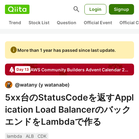
search
Login
Signup
Trend
Stock List
Question
Official Event
Official
info
More than 1 year has passed since last update.
AWS Community Builders
Advent Calendar
2023
Day 13
@
watany
(
y watanabe
)
5xx台のStatusCodeを返すAppl
ication Load Balancerのバック
エンドをLambdaで作る
lambda
ALB
CDK