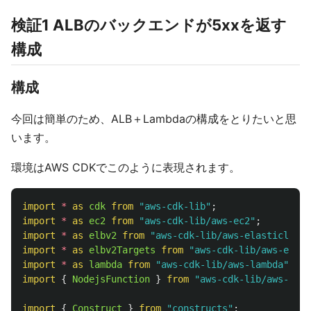
検証1 ALBのバックエンドが5xxを返す
構成
構成
今回は簡単のため、ALB＋Lambdaの構成をとりたいと思
います。
環境はAWS CDKでこのように表現されます。
import
*
as 
cdk
from
"
aws-cdk-lib
"
;
import
*
as 
ec2
from
"
aws-cdk-lib/aws-ec2
"
;
import
*
as 
elbv2
from
"
aws-cdk-lib/aws-elasticloadb
import
*
as 
elbv2Targets
from
"
aws-cdk-lib/aws-elast
import
*
as 
lambda
from
"
aws-cdk-lib/aws-lambda
"
;
import
{
NodejsFunction
}
from
"
aws-cdk-lib/aws-lamb
import
{
Construct
}
from
"
constructs
"
;