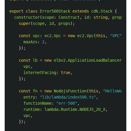
export
class
Error500Stack
extends
cdk
.
Stack
{
constructor
(
scope
:
Construct
,
id
:
string
,
props
?:
super
(
scope
,
id
,
props
);
const
vpc
:
ec2
.
Vpc
=
new
ec2
.
Vpc
(
this
,
"
VPC
"
,
{
maxAzs
:
2
,
});
const
lb
=
new
elbv2
.
ApplicationLoadBalancer
(
thi
vpc
,
internetFacing
:
true
,
});
const
fn
=
new
NodejsFunction
(
this
,
"
HelloWorldF
entry
:
"
lib/lambda/index500.ts
"
,
functionName
:
"
err-500
"
,
runtime
:
lambda
.
Runtime
.
NODEJS_20_X
,
vpc
,
});