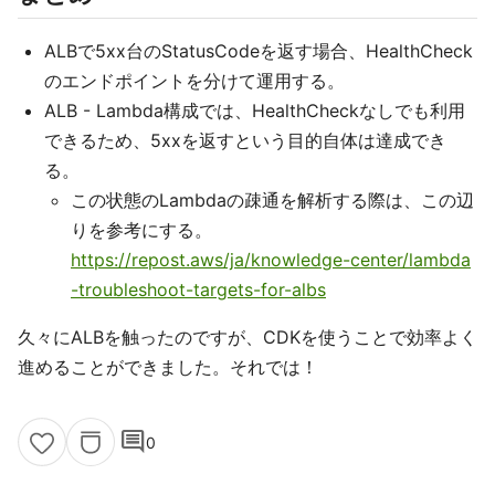
ALBで5xx台のStatusCodeを返す場合、HealthCheck
のエンドポイントを分けて運用する。
ALB - Lambda構成では、HealthCheckなしでも利用
できるため、5xxを返すという目的自体は達成でき
る。
この状態のLambdaの疎通を解析する際は、この辺
りを参考にする。
https://repost.aws/ja/knowledge-center/lambda
-troubleshoot-targets-for-albs
久々にALBを触ったのですが、CDKを使うことで効率よく
進めることができました。それでは！
comment
0