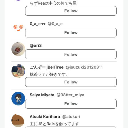
らずReact中心の何でも屋
Follow
0_a_e 👀
@
0_a_e
Follow
@
ori3
Follow
ごんぞー jBellTree
@
jsuzuki20120311
抹茶ラテが好きです。
Follow
Seiya Miyata
@
38tter_miya
Follow
Atsuki Kurihara
@
atukuri
主にJSとRailsを触ってます