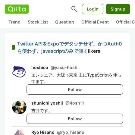
search
Login
Signup
Trend
Stock List
Question
Official Event
Official
Twitter APIをExpoでデタッチせず、かつAuth0
を使わず、javascriptのみで叩く
likers
hoshico
@
yasu-hoshi
エンジニア。大阪→東京 主にTypeScriptを使っ
てます。
Follow
shunichi yoshii
@
4osh11
吉井です。
Follow
Ryo Hisano
@
ryo_hisano