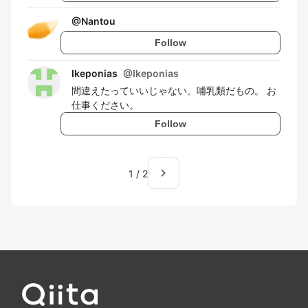
@
Nantou
Follow
Ikeponias
@
Ikeponias
間違えたっていいじゃない。哺乳類だもの。 お
仕事ください。
Follow
navigate_next
1
/
2