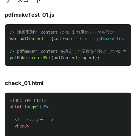
ソースコード
pdfmakeTest_01.js
// 連想配列で content にPDF出力用のデータを設定
var
pdfContent
=
{
content
:
"
This is pdfmake test
// pdfmakeで content を設定した変数を引数としてPDF生成
pdfMake
.
createPdf
(
pdfContent
).
open
();
check_01.html
<!DOCTYPE html>
<html
lang=
"ja"
>
<!-- ヘッダー -->
<head>