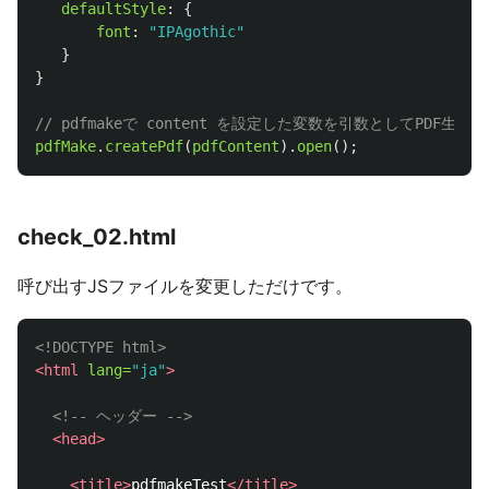
defaultStyle
:
{
font
:
"
IPAgothic
"
}
}
// pdfmakeで content を設定した変数を引数としてPDF生成
pdfMake
.
createPdf
(
pdfContent
).
open
();
check_02.html
呼び出すJSファイルを変更しただけです。
<!DOCTYPE html>
<html
lang=
"ja"
>
<!-- ヘッダー -->
<head>
<title>
pdfmakeTest
</title>