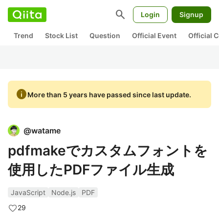
search
Login
Signup
Trend
Stock List
Question
Official Event
Official
info
More than 5 years have passed since last update.
@
watame
pdfmakeでカスタムフォントを
使用したPDFファイル生成
JavaScript
Node.js
PDF
29