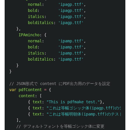
normal
:
'
ipagp.ttf
'
,
bold
:
'
ipagp.ttf
'
,
italics
:
'
ipagp.ttf
'
,
bolditalics
:
'
ipagp.ttf
'
},
IPAmincho
:
{
normal
:
'
ipamp.ttf
'
,
bold
:
'
ipamp.ttf
'
,
italics
:
'
ipamp.ttf
'
,
bolditalics
:
'
ipamp.ttf
'
}
}
// JSON形式で content にPDF出力用のデータを設定
var
pdfContent
=
{
content
:
[
{
text
:
"
This is pdfmake test.
"
},
{
text
:
"
これは等幅ゴシック体(ipagp.tff)のテス
{
text
:
"
これは等幅明朝体(ipamp.tff)のテストで
],
// デフォルトフォントを等幅ゴシック体に変更