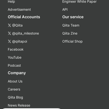
Help
Engineer White Paper
Advertisement
API
Official Accounts
Our service
@Qiita
Qiita Team
@qiita_milestone
Qiita Zine
@qiitapoi
Official Shop
Facebook
YouTube
Podcast
Company
About Us
Careers
Qiita Blog
News Release