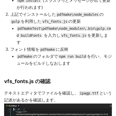
(ズラズラっとメッセージが出て更新
npm install
が行われます)
上記でインストールした
の
pdfmake\node_modules
を利用した
の更新
gulp
vfs_fonts.js
pdfmakeTest\pdfmake\node_modules\.bin\gulp.cm
を入力し
を更新しま
d buildFonts
vfs_fonts.js
す
フォント情報を
に反映
pdfmake
のフォルダで
を行い、モジ
pdfmake
npm run build
ュールをビルドしなおします
vfs_fonts.js の確認
テキストエディタでファイルを確認し、
という
ipagp.ttf
記述があるかを確認します。