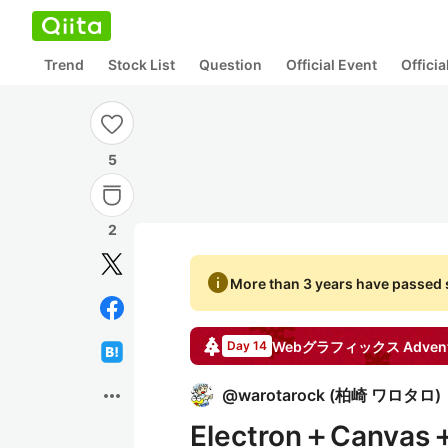
Trend
Stock List
Question
Official Event
Offici
5
2
info
More than 3 years have passed s
Webグラフィックス
Advent
Day 14
more_horiz
@
warotarock
(
柏崎 ワロタロ
)
Electron＋Can