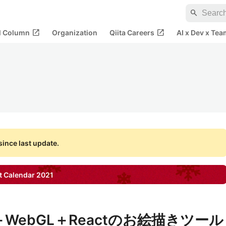
search
open_in_new
open_in_new
al Column
Organization
Qiita Careers
AI x Dev x Tea
ince last update.
 Calendar
2021
vas＋WebGL＋Reactのお絵描きツール