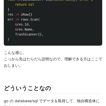
return
nil
}
res
:=
&
Row
{}
err
:=
rows
.
Scan
(
&
res
.
Id
,
&
res
.
Name
,
TrashScanner
{},
)
こんな感じ。
こっから先はだらだら説明なので、理解できる方はここで
おしまい。
どういうことなの
go の database/sql でデータを取得して、独自構造体に