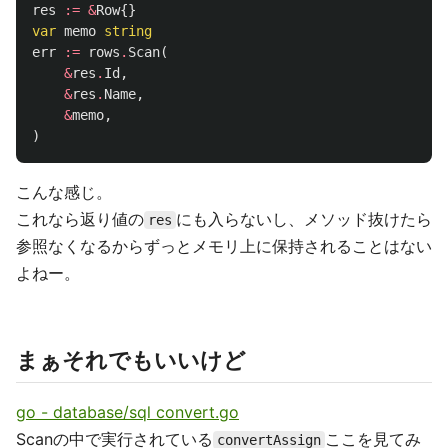
res
:=
&
Row
{}
var
memo
string
err
:=
rows
.
Scan
(
&
res
.
Id
,
&
res
.
Name
,
&
memo
,
)
こんな感じ。
これなら返り値の
にも入らないし、メソッド抜けたら
res
参照なくなるからずっとメモリ上に保持されることはない
よねー。
まぁそれでもいいけど
go - database/sql convert.go
Scanの中で実行されている
ここを見てみ
convertAssign