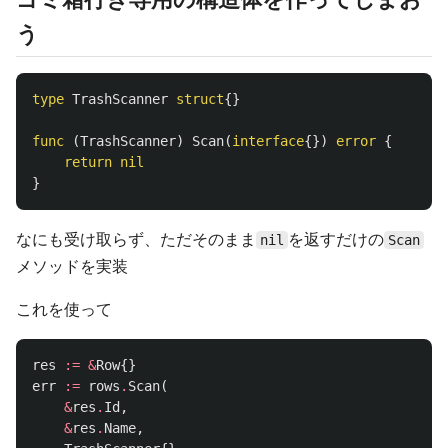
う
type
TrashScanner
struct
{}
func
(
TrashScanner
)
Scan
(
interface
{})
error
{
return
nil
}
なにも受け取らず、ただそのまま
を返すだけの
nil
Scan
メソッドを実装
これを使って
res
:=
&
Row
{}
err
:=
rows
.
Scan
(
&
res
.
Id
,
&
res
.
Name
,