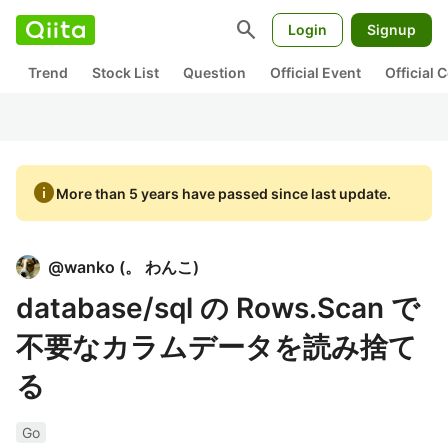
search
Login
Signup
Trend
Stock List
Question
Official Event
Official
info
More than 5 years have passed since last update.
@
wanko
(
。 わんこ
)
database/sql の Rows.Scan で
不要なカラムデータを読み捨て
る
Go