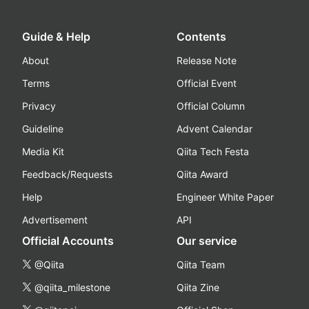
Guide & Help
Contents
About
Release Note
Terms
Official Event
Privacy
Official Column
Guideline
Advent Calendar
Media Kit
Qiita Tech Festa
Feedback/Requests
Qiita Award
Help
Engineer White Paper
Advertisement
API
Official Accounts
Our service
@Qiita
Qiita Team
@qiita_milestone
Qiita Zine