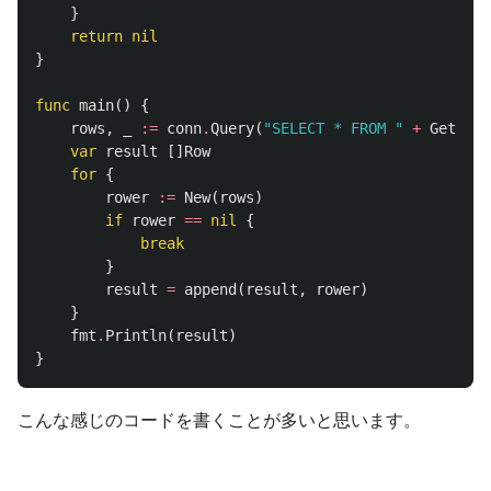
}
return
nil
}
func
main
()
{
rows
,
_
:=
conn
.
Query
(
"SELECT * FROM "
+
GetTabl
var
result
[]
Row
for
{
rower
:=
New
(
rows
)
if
rower
==
nil
{
break
}
result
=
append
(
result
,
rower
)
}
fmt
.
Println
(
result
)
}
こんな感じのコードを書くことが多いと思います。