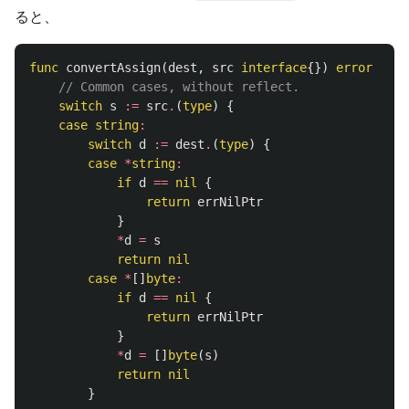
ると、
func
convertAssign
(
dest
,
src
interface
{})
error
{
// Common cases, without reflect.
switch
s
:=
src
.
(
type
)
{
case
string
:
switch
d
:=
dest
.
(
type
)
{
case
*
string
:
if
d
==
nil
{
return
errNilPtr
}
*
d
=
s
return
nil
case
*
[]
byte
:
if
d
==
nil
{
return
errNilPtr
}
*
d
=
[]
byte
(
s
)
return
nil
}