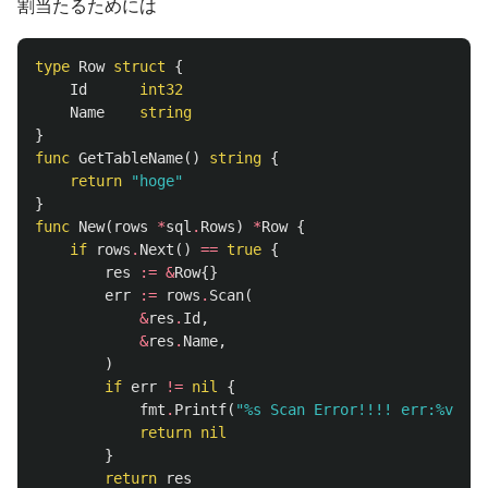
割当たるためには
type
Row
struct
{
Id
int32
Name
string
}
func
GetTableName
()
string
{
return
"hoge"
}
func
New
(
rows
*
sql
.
Rows
)
*
Row
{
if
rows
.
Next
()
==
true
{
res
:=
&
Row
{}
err
:=
rows
.
Scan
(
&
res
.
Id
,
&
res
.
Name
,
)
if
err
!=
nil
{
fmt
.
Printf
(
"%s Scan Error!!!! err:%v
\n
"
,
return
nil
}
return
res