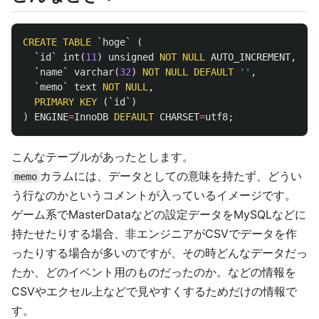
CREATE
TABLE
`hoge`
(
`id`
int
(
11
)
unsigned
NOT
NULL
AUTO_INCREMENT
,
`name`
varchar
(
32
)
NOT
NULL
DEFAULT
''
,
`memo`
text
NOT
NULL
,
PRIMARY
KEY
(
`id`
)
)
ENGINE
=
InnoDB
DEFAULT
CHARSET
=
utf8
;
こんなテーブルがあったとします。
カラムには、データとしての意味を持たず、どうい
memo
う行なのかというコメントが入っているイメージです。
ゲーム系でMasterDataなどの設定データをMySQLなどに
持たせたりする場合、非エンジニアがCSVでデータを作
ったりする場合が多いのですが、その時どんなデータだっ
たか、どのイベント用のものだったのか。などの情報を
CSVやエクセル上などで見やすくするためだけの情報で
す。