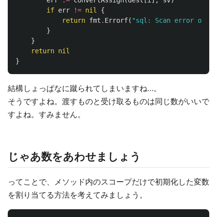
err
:=
convertAssign
(
dest
[
i
],
sv
)
if
err
!=
nil
{
return
fmt
.
Errorf
(
"sql: Scan error on co
}
}
return
nil
}
結構しょっぱなに蹴られてしまいますね…。
そうですよね。渡すものと受け取るものは同じ数がいいで
すよね。すみません。
じゃあ数をあわせましょう
ってことで、メソッド内のスコープだけで初期化した変数
を割り当てる方法を考えてみましょう。