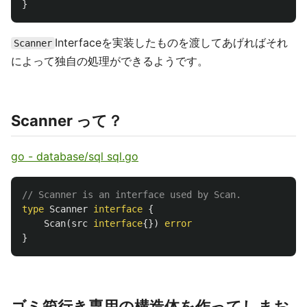
}
Interfaceを実装したものを渡してあげればそれ
Scanner
によって独自の処理ができるようです。
Scanner って？
go - database/sql sql.go
// Scanner is an interface used by Scan.
type
Scanner
interface
{
Scan
(
src
interface
{})
error
}
ゴミ箱行き専用の構造体を作ってしまお