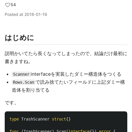
54
Posted at
2016-01-19
はじめに
説明かいてたら長くなってしまったので、結論だけ最初に
書きますね。
interfaceを実装したダミー構造体をつくる
Scanner
で読み捨てたいフィールドに上記ダミー構
Rows.Scan
造体を割り当てる
です。
type
TrashScanner
struct
{}
func
(
TrashScanner
)
Scan
(
interface
{})
error
{