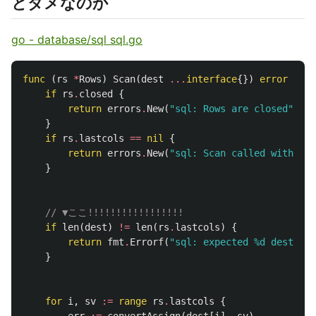
とダメなのか
go - database/sql sql.go
func
(
rs
*
Rows
)
Scan
(
dest
...
interface
{})
error
{
if
rs
.
closed
{
return
errors
.
New
(
"sql: Rows are closed"
)
}
if
rs
.
lastcols
==
nil
{
return
errors
.
New
(
"sql: Scan called without 
}
// ▼ここ!!!!!!!!!!!!!!!!!
if
len
(
dest
)
!=
len
(
rs
.
lastcols
)
{
return
fmt
.
Errorf
(
"sql: expected %d destinat
}
for
i
,
sv
:=
range
rs
.
lastcols
{