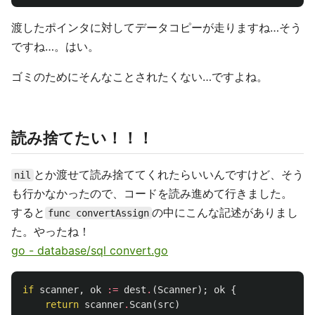
渡したポインタに対してデータコピーが走りますね…そう
ですね…。はい。
ゴミのためにそんなことされたくない…ですよね。
読み捨てたい！！！
とか渡せて読み捨ててくれたらいいんですけど、そう
nil
も行かなかったので、コードを読み進めて行きました。
すると
の中にこんな記述がありまし
func convertAssign
た。やったね！
go - database/sql convert.go
if
scanner
,
ok
:=
dest
.
(
Scanner
);
ok
{
return
scanner
.
Scan
(
src
)