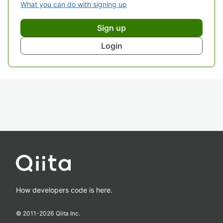
What you can do with signing up
Sign up
Login
How developers code is here.
© 2011-
2026
Qiita Inc.