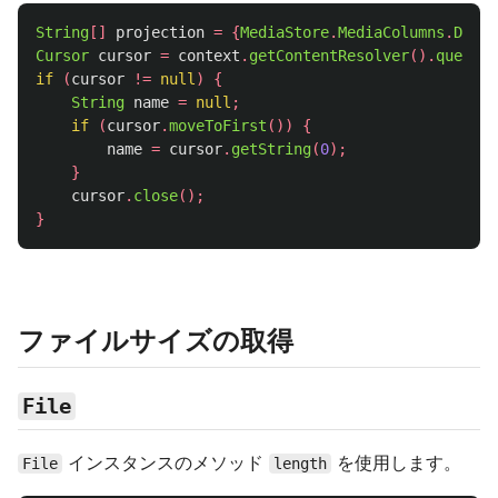
String
[]
projection
=
{
MediaStore
.
MediaColumns
.
DISPL
Cursor
cursor
=
context
.
getContentResolver
().
query
(
u
if
(
cursor
!=
null
)
{
String
name
=
null
;
if
(
cursor
.
moveToFirst
())
{
name
=
cursor
.
getString
(
0
);
}
cursor
.
close
();
}
ファイルサイズの取得
File
インスタンスのメソッド
を使用します。
File
length