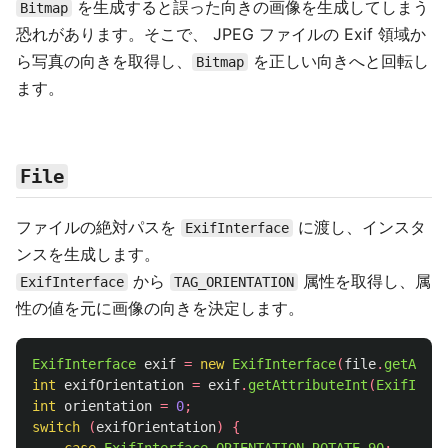
を生成すると誤った向きの画像を生成してしまう
Bitmap
恐れがあります。そこで、 JPEG ファイルの Exif 領域か
ら写真の向きを取得し、
を正しい向きへと回転し
Bitmap
ます。
File
ファイルの絶対パスを
に渡し、インスタ
ExifInterface
ンスを生成します。
から
属性を取得し、属
ExifInterface
TAG_ORIENTATION
性の値を元に画像の向きを決定します。
ExifInterface
exif
=
new
ExifInterface
(
file
.
getAbsol
int
exifOrientation
=
exif
.
getAttributeInt
(
ExifInter
int
orientation
=
0
;
switch
(
exifOrientation
)
{