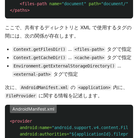
<files-path
name=
"document"
path=
"document/"
/>
</paths>
ここで、共有するディレクトリと XML で使用するタグの
間には、次の関係が存在します。
...
タグで指定
Context.getFilesDir()
<files-path>
...
タグで指定
Context.getCacheDir()
<cache-path>
...
Environment.getExternalStorageDirectory()
タグで指定
<external-path>
次に、
の
内に、
AndroidManifest.xml
<application>
に関する情報を記述します。
FileProvider
AndroidManifest.xml
<provider
android:name=
"android.support.v4.content.FilePro
android:authorities=
"${applicationId}.fileprovid