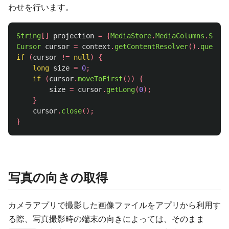
わせを行います。
String
[]
projection
=
{
MediaStore
.
MediaColumns
.
SIZE
}
Cursor
cursor
=
context
.
getContentResolver
().
query
(
u
if
(
cursor
!=
null
)
{
long
size
=
0
;
if
(
cursor
.
moveToFirst
())
{
size
=
cursor
.
getLong
(
0
);
}
cursor
.
close
();
}
写真の向きの取得
カメラアプリで撮影した画像ファイルをアプリから利用す
る際、写真撮影時の端末の向きによっては、そのまま