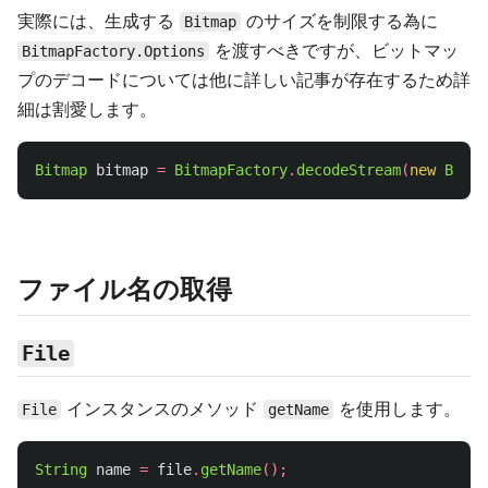
実際には、生成する
のサイズを制限する為に
Bitmap
を渡すべきですが、ビットマッ
BitmapFactory.Options
プのデコードについては他に詳しい記事が存在するため詳
細は割愛します。
Bitmap
bitmap
=
BitmapFactory
.
decodeStream
(
new
Buffe
ファイル名の取得
File
インスタンスのメソッド
を使用します。
File
getName
String
name
=
file
.
getName
();