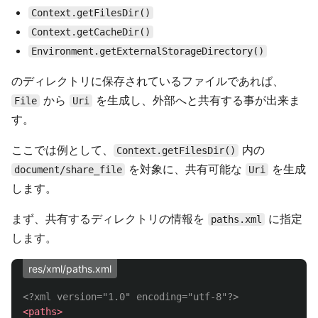
Context.getFilesDir()
Context.getCacheDir()
Environment.getExternalStorageDirectory()
のディレクトリに保存されているファイルであれば、
から
を生成し、外部へと共有する事が出来ま
File
Uri
す。
ここでは例として、
内の
Context.getFilesDir()
を対象に、共有可能な
を生成
document/share_file
Uri
します。
まず、共有するディレクトリの情報を
に指定
paths.xml
します。
res/xml/paths.xml
<?xml version="1.0" encoding="utf-8"?>
<paths>