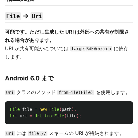
→
File
Uri
可能です。ただし生成した URI は外部への共有が制限さ
れる場合があります。
URI が共有可能かについては
に依存
targetSdkVersion
します。
Android 6.0 まで
クラスのメソッド
を使用します。
Uri
fromFile(File)
File
file
=
new
File
(
path
);
Uri
uri
=
Uri
.
fromFile
(
file
);
には
スキームの URI が格納されます。
uri
file://