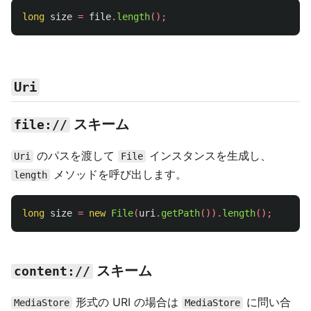
long
size
=
file
.
length
();
Uri
スキーム
file://
のパスを渡して
インスタンスを生成し、
Uri
File
メソッドを呼び出します。
length
long
size
=
new
File
(
uri
.
getPath
()).
length
();
スキーム
content://
形式の URI の場合は
に問い合
MediaStore
MediaStore