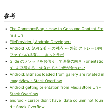
参考
The CommonsBlog - How to Consume Content Fro
m a Uri
FileProvider | Android Developers
Android 7.0 (API 24) への対応 ～(外部)ストレージ内
ファイルの共有～ - きっとラボ
Glide のメソッドをお借りして画像の向き（orientatio
n）を取得する - 炊きたてのご飯が食べたい
Android: Bitmaps loaded from gallery are rotated in
ImageView - Stack Overflow
Android getting orientation from MediaStore Uri -
Stack Overflow
android - cursor didn't have _data column not foun
d - Stack Overflow