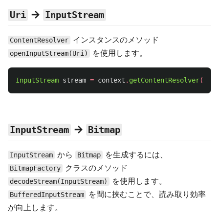
→
Uri
InputStream
インスタンスのメソッド
ContentResolver
を使用します。
openInputStream(Uri)
InputStream
stream
=
context
.
getContentResolver
().
op
→
InputStream
Bitmap
から
を生成するには、
InputStream
Bitmap
クラスのメソッド
BitmapFactory
を使用します。
decodeStream(InputStream)
を間に挟むことで、読み取り効率
BufferedInputStream
が向上します。