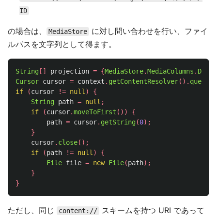
ID
の場合は、
に対し問い合わせを行い、ファイ
MediaStore
ルパスを文字列として得ます。
String
[]
projection
=
{
MediaStore
.
MediaColumns
.
DATA
}
Cursor
cursor
=
context
.
getContentResolver
().
query
(
u
if
(
cursor
!=
null
)
{
String
path
=
null
;
if
(
cursor
.
moveToFirst
())
{
path
=
cursor
.
getString
(
0
);
}
cursor
.
close
();
if
(
path
!=
null
)
{
File
file
=
new
File
(
path
);
}
}
ただし、同じ
スキームを持つ URI であって
content://