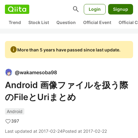
search
Login
Signup
Trend
Stock List
Question
Official Event
Official
info
More than 5 years have passed since last update.
@
wakamesoba98
Android 画像ファイルを扱う際
のFileとUriまとめ
Android
397
Last updated at
2017-02-24
Posted at
2017-02-22