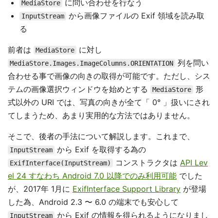
に問い合わせを行なう
MediaStore
から画像ファイルの Exif 領域を読み取
InputStream
る
前者は
に対し
MediaStore
列を問い
MediaStore.Images.ImageColumns.ORIENTATION
合わせる事で画像の向きの取得が可能です。ただし、シス
テムの画像選択ウィンドウを始めとする
形
MediaStore
式以外の URI では、写真の向きが全て「 0° 」扱いにされ
てしまうため、あまり実用的な方法ではありません。
そこで、後者の手法について解説します。これまで、
から Exif を取得する為の
InputStream
コンストラクタは
API Lev
ExifInterface(InputStream)
el 24 すなわち Android 7.0 以降でのみ利用可能
でした
が、2017年 1月に
ExifInterface Support Library
が登場
した為、Android 2.3 〜 6.0 の端末でも安心して
から Exif の情報を得られるようになりまし
InputStream