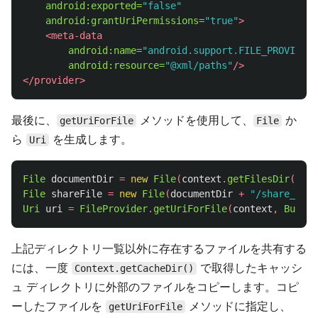
android:exported=
"false"
android:grantUriPermissions=
"true"
>
<meta-data
android:name=
"android.support.FILE_PROVIDER_
android:resource=
"@xml/paths"
/>
</provider>
最後に、
メソッドを使用して、
か
getUriForFile
File
ら
を生成します。
Uri
File
documentDir
=
new
File
(
context
.
getFilesDir
()
+
File
shareFile
=
new
File
(
documentDir
+
"/share_file
Uri
uri
=
FileProvider
.
getUriForFile
(
context
,
BuildC
上記ディレクトリ一覧以外に存在するファイルを共有する
には、一度
で取得したキャッシ
Context.getCacheDir()
ュ ディレクトリに外部のファイルをコピーします。コピ
ーしたファイルを
メソッドに指定し、
getUriForFile