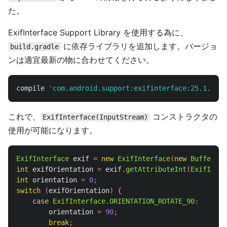
た。
ExifInterface Support Library を使用する為に、
に依存ライブラリを追加します。バージョ
build.gradle
ンは適宜最新の物に合わせてください。
compile
'com.android.support:exifinterface:25.1.1'
これで、
コンストラクタの
ExifInterface(InputStream)
使用が可能になります。
ExifInterface
exif
=
new
ExifInterface
(
new
BufferedI
int
exifOrientation
=
exif
.
getAttributeInt
(
ExifInter
int
orientation
=
0
;
switch
(
exifOrientation
)
{
case
ExifInterface
.
ORIENTATION_ROTATE_90
:
orientation
=
90
;
break
;