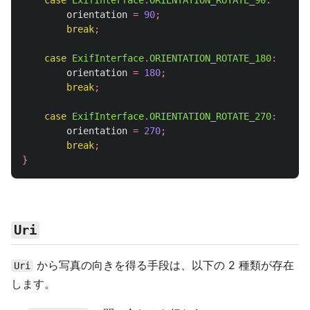
case
ExifInterface
.
ORIENTATION_ROTATE_90
:
orientation
=
90
;
break
;
case
ExifInterface
.
ORIENTATION_ROTATE_180
:
orientation
=
180
;
break
;
case
ExifInterface
.
ORIENTATION_ROTATE_270
:
orientation
=
270
;
break
;
}
Uri
から写真の向きを得る手段は、以下の 2 種類が存在
Uri
します。