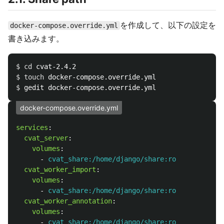
を作成して、以下の設定を
docker-compose.override.yml
書き込みます。
$ 
cd 
$ 
touch 
$ 
docker-compose.override.yml
services
:
cvat_server
:
volumes
:
-
cvat_share:/home/django/share:ro
cvat_worker_import
:
volumes
:
-
cvat_share:/home/django/share:ro
cvat_worker_annotation
:
volumes
:
-
cvat_share:/home/django/share:ro