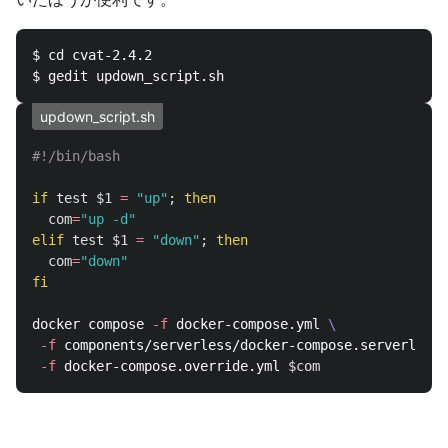
$ cd cvat-2.4.2

updown_script.sh
#!/bin/bash
if 
test
$1
=
"up"
;
then

com
=
"up -d"
elif 
test
$1
=
"down"
;
then

com
=
"down"
fi

docker compose 
-f
 docker-compose.yml 
\
-f
 components/serverless/docker-compose.serverless.
-f
 docker-compose.override.yml 
$com