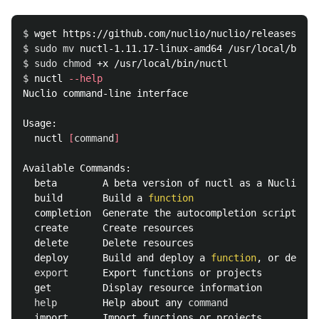
$ 
$ 
sudo mv 
$ 
sudo chmod
$ 
nuctl 
--help
Nuclio command-line interface

Usage:

  nuctl 
[
command
]
Available Commands:

  beta        A beta version of nuctl as a Nuclio ap
  build       Build a 
function

completion  Generate the autocompletion script 
for
  create      Create resources

  delete      Delete resources

  deploy      Build and deploy a 
function
, or deploy
export      
Export functions or projects

  get         Display resource information

help        
Help about any 
command

import      Import functions or projects
