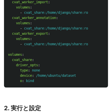
cvat_worker_import
:
volumes
:
-
cvat_share:/home/django/share:ro
cvat_worker_annotation
:
volumes
:
-
cvat_share:/home/django/share:ro
cvat_worker_export
:
volumes
:
-
cvat_share:/home/django/share:ro
volumes
:
cvat_share
:
driver_opts
:
type
:
none
device
:
/home/ubuntu/dataset
o
:
bind
2. 実行と設定