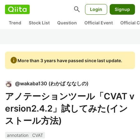
search
Login
Signup
Trend
Stock List
Question
Official Event
Official
info
More than 3 years have passed since last update.
@
wakaba130
(
わかば ななしの
)
アノテーションツール「CVAT v
ersion2.4.2」試してみた(イン
ストール方法)
annotation
CVAT