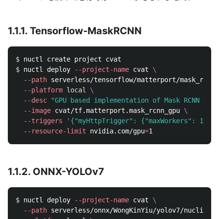
1.1.1. Tensorflow-MaskRCNN
$ 
$ 
nuctl deploy 
--project-name
 cvat 
\
--path
 serverless/tensorflow/matterport/mask_rcnn/
--platform
local
\
--desc
"GPU based implementation of Mask RCNN on P
--image
 cvat/tf.matterport.mask_rcnn_gpu 
\
--triggers
'{"myHttpTrigger": {"maxWorkers": 1}}'
--resource-limit
 nvidia.com/gpu
=
1.1.2. ONNX-YOLOv7
$ 
nuctl deploy 
--project-name
 cvat 
\
--path
 serverless/onnx/WongKinYiu/yolov7/nuclio 
\