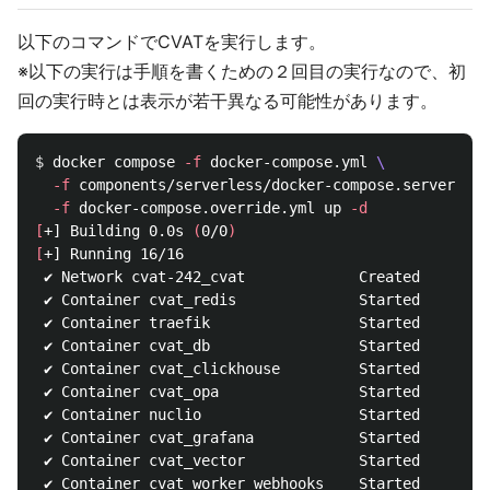
以下のコマンドでCVATを実行します。
※以下の実行は手順を書くための２回目の実行なので、初
回の実行時とは表示が若干異なる可能性があります。
$ 
docker compose 
-f
 docker-compose.yml 
\
-f
 components/serverless/docker-compose.serverless
-f
 docker-compose.override.yml up 
-d
[
+] Building 0.0s 
(
0/0
)
[
+] Running 16/16

 ✔ Network cvat-242_cvat             Created        
 ✔ Container cvat_redis              Started        
 ✔ Container traefik                 Started        
 ✔ Container cvat_db                 Started        
 ✔ Container cvat_clickhouse         Started        
 ✔ Container cvat_opa                Started        
 ✔ Container nuclio                  Started        
 ✔ Container cvat_grafana            Started        
 ✔ Container cvat_vector             Started        
 ✔ Container cvat_worker_webhooks    Started        