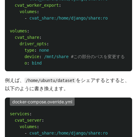
cvat_worker_export
:
volumes
:
-
cvat_share:/home/django/share:ro
volumes
:
cvat_share
:
driver_opts
:
type
:
none
device
:
/mnt/share
#この部分のパスを変更する
o
:
bind
例えば、
をシェアするとすると、
/home/ubuntu/dataset
以下のように書き換えます。
docker-compose.override.yml
services
:
cvat_server
:
volumes
:
-
cvat_share:/home/django/share:ro