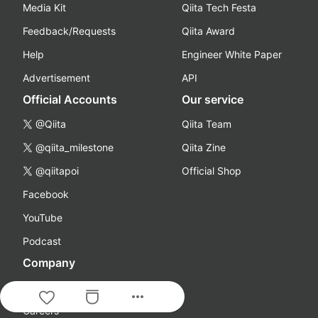
Media Kit
Qiita Tech Festa
Feedback/Requests
Qiita Award
Help
Engineer White Paper
Advertisement
API
Official Accounts
Our service
@Qiita
Qiita Team
@qiita_milestone
Qiita Zine
@qiitapoi
Official Shop
Facebook
YouTube
Podcast
Company
About Us
more_horiz
Careers