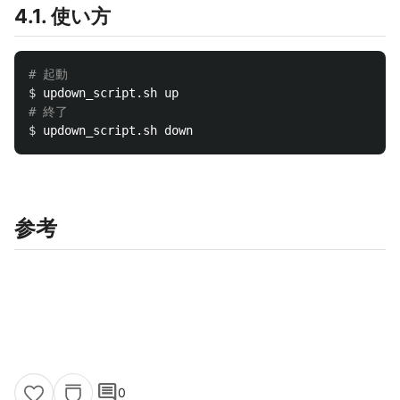
4.1. 使い方
# 起動
$ 
# 終了
$ 
参考
comment
0