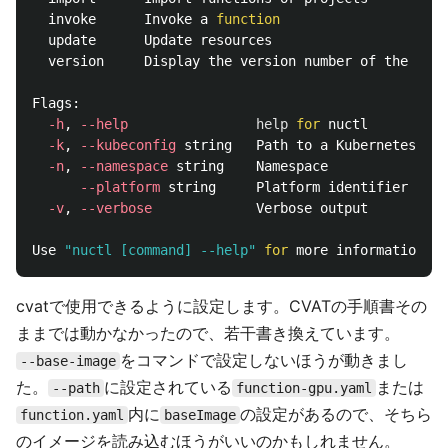
  invoke      Invoke a 
function

update      Update resources

  version     Display the version number of the nuct
Flags:

-h
, 
--help
help 
for 
nuctl

-k
, 
--kubeconfig
 string   Path to a Kubernetes con
-n
, 
--namespace
 string    Namespace

--platform
 string     Platform identifier - 
"k
-v
, 
--verbose
             Verbose output

Use 
"nuctl [command] --help"
for 
cvatで使用できるように設定します。CVATの手順書その
ままでは動かなかったので、若干書き換えています。
をコマンドで設定しないほうが動きまし
--base-image
た。
に設定されている
または
--path
function-gpu.yaml
内に
の設定があるので、そちら
function.yaml
baseImage
のイメージを読み込むほうがいいのかもしれません。