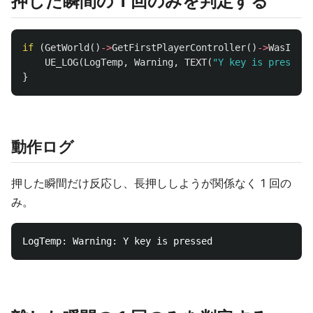
押した瞬間の 1 回のみを判定する
if
(
GetWorld
()
->
GetFirstPlayerController
()
->
WasInput
UE_LOG
(
LogTemp
,
Warning
,
TEXT
(
"Y key is pressed"
}
動作ログ
押した瞬間だけ反応し、長押ししようが関係なく 1 回の
み。