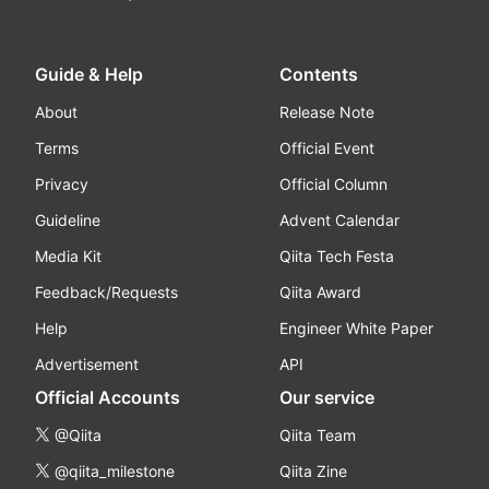
Guide & Help
Contents
About
Release Note
Terms
Official Event
Privacy
Official Column
Guideline
Advent Calendar
Media Kit
Qiita Tech Festa
Feedback/Requests
Qiita Award
Help
Engineer White Paper
Advertisement
API
Official Accounts
Our service
@Qiita
Qiita Team
@qiita_milestone
Qiita Zine