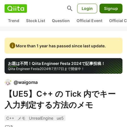
search
Login
Signup
Trend
Stock List
Question
Official Event
Official
info
More than 1 year has passed since last update.
お題は不問！Qiita Engineer Festa 2024で記事投稿！
Qiita Engineer Festa
2024年7月17日まで開催中！
@
waigoma
【UE5】C++ の Tick 内でキー
入力判定する方法のメモ
C++
メモ
UnrealEngine
ue5
2