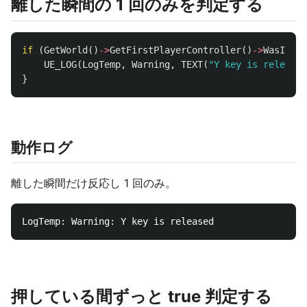
離した瞬間の 1 回のみを判定する
if
(
GetWorld
()
->
GetFirstPlayerController
()
->
WasInput
UE_LOG
(
LogTemp
,
Warning
,
TEXT
(
"Y key is released
}
動作ログ
離した瞬間だけ反応し 1 回のみ。
押している間ずっと true 判定する