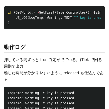
if
(
GetWorld
()
->
GetFirstPlayerController
()
->
IsInputK
UE_LOG
(
LogTemp
,
Warning
,
TEXT
(
"Y key is pressed"
}
動作ログ
押している間ずっと true 判定がでている。(Tick で回る
周期で出力)
離した瞬間が分かりやすいように released も仕込んであ
る
LogTemp: Warning: Y key is pressed

LogTemp: Warning: Y key is pressed

LogTemp: Warning: Y key is pressed

LogTemp: Warning: Y key is pressed
