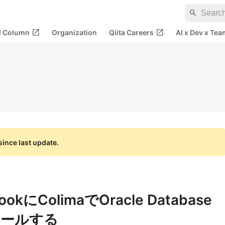
search
open_in_new
open_in_new
al Column
Organization
Qiita Careers
AI x Dev x Tea
ince last update.
ookにColimaでOracle Database
トールする