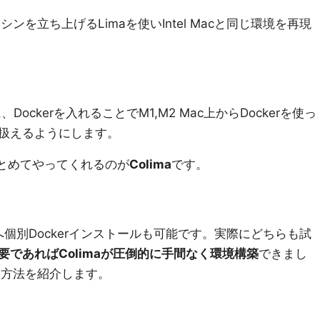
マシンを立ち上げるLimaを使いIntel Macと同じ環境を再現
ockerを入れることでM1,M2 Mac上からDockerを使っ
扱えるようにします。
rをまとめてやってくれるのが
Colima
です。
maへ個別Dockerインストールも可能です。実際にどちらも試
要であればColimaが圧倒的に手間なく環境構築
できまし
った方法を紹介します。