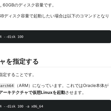
リ, 60GBのディスク容量です。
 100GBディスク容量で起動したい場合は以下のコマンドとなり
チャを指定する
指定することです。
（ARM）になっています。これではOracle本体が
aarch64
6アーキテクチャで仮想Linuxを起動
させます。