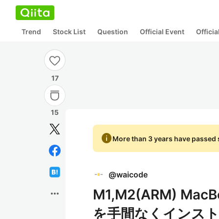
Trend
Stock List
Question
Official Event
Offici
17
15
info
More than 3 years have passed s
@
waicode
M1,M2(ARM) MacB
more_horiz
を手間なくインス