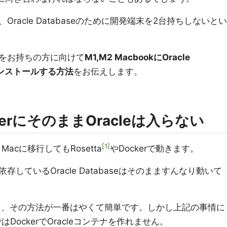
racle Databaseのために開発端末を2台持ちしないとい
をお持ちの方に向けて
M1,M2 MacbookにOracle
インストールする方法
をお伝えします。
ckerにそのままOracleは入らない
1
acに移行してもRosetta
やDockerで動きます。
しているOracle Databaseはそのまますんなり動いて
なら、その方法が一番はやくて簡単です。しかし上記の事情に
はDockerでOracleコンテナを作れません。