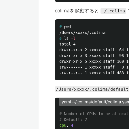
colimaを起動すると
~/.colima
#
pwd
#
ls
-l
total 4

drwxr-xr-x 2 xxxxx staff  64 1
drwxr-xr-x 3 xxxxx staff  96 1
drwxr-xr-x 5 xxxxx staff 160 1
srw------- 1 xxxxx staff   0 1
/Users/xxxxx/.colima/default
yaml ~/.colima/default/colima.ya
# Number of CPUs to be allocat
# Default: 2
cpu
:
4