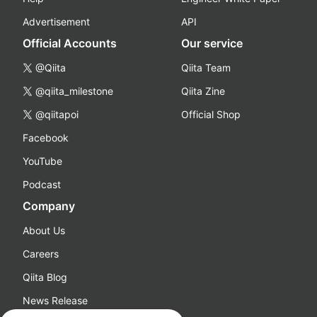
Advertisement
API
Official Accounts
Our service
@Qiita
Qiita Team
@qiita_milestone
Qiita Zine
@qiitapoi
Official Shop
Facebook
YouTube
Podcast
Company
About Us
Careers
Qiita Blog
News Release