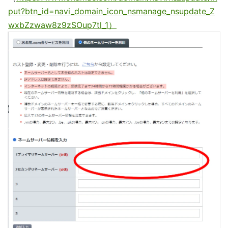
put?btn_id=navi_domain_icon_nsmanage_nsupdate_Z
wxbZzwaw8z9zSOup7tl_1）