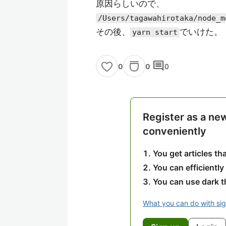
原因らしいので、
/Users/tagawahirotaka/node_m
その後、
でいけた。
yarn start
comment
0
0
0
Register as a ne
conveniently
You get articles t
You can efficiently
You can use dark 
What you can do with si