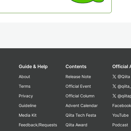
Guide & Help
Contents
Official
About
Release Note
@Qiita
Terms
Official Event
@qiita
Privacy
Official Column
@qiita
Guideline
Advent Calendar
Faceboo
Media Kit
Qiita Tech Festa
YouTube
Feedback/Requests
Qiita Award
Podcast