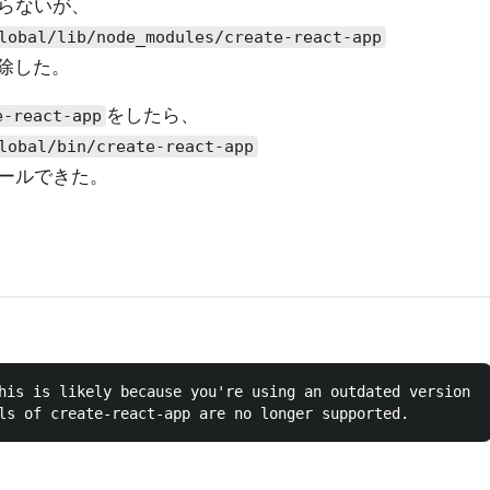
らないが、
lobal/lib/node_modules/create-react-app
除した。
をしたら、
e-react-app
lobal/bin/create-react-app
ールできた。
his is likely because you're using an outdated version of