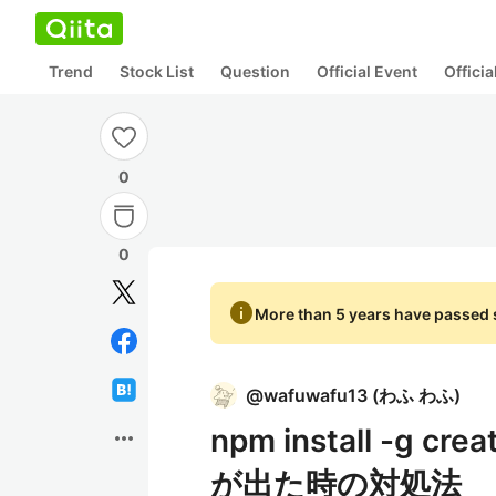
Trend
Stock List
Question
Official Event
Offici
0
0
info
More than 5 years have passed s
@
wafuwafu13
(
わふ わふ
)
npm install -g cr
more_horiz
が出た時の対処法