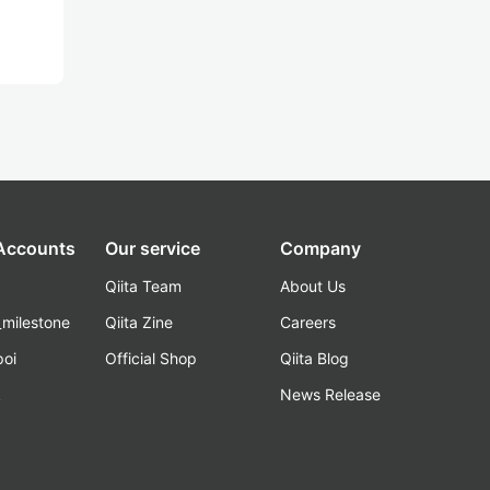
 Accounts
Our service
Company
Qiita Team
About Us
_milestone
Qiita Zine
Careers
poi
Official Shop
Qiita Blog
k
News Release