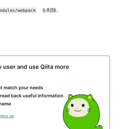
を削除。
odules/webpack
w user and use Qiita more
hat match your needs
 read back useful information
theme
gning up