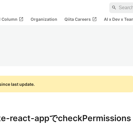
search
open_in_new
open_in_new
al Column
Organization
Qiita Careers
AI x Dev x Tea
ince last update.
eate-react-appでcheckPermissions